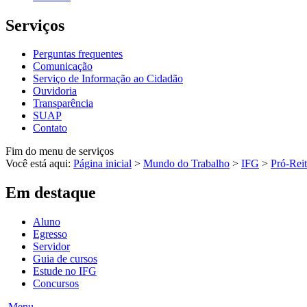
Serviços
Perguntas frequentes
Comunicação
Serviço de Informação ao Cidadão
Ouvidoria
Transparência
SUAP
Contato
Fim do menu de serviços
Você está aqui:
Página inicial
>
Mundo do Trabalho
>
IFG
>
Pró-Reit
Em destaque
Aluno
Egresso
Servidor
Guia de cursos
Estude no IFG
Concursos
Menu