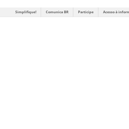
Simplifique!
Comunica BR
Participe
Acesso à infor