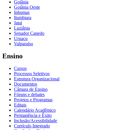
Goiânia
Goiânia Oeste
Inhumas
Itumbiara
Jataí
Luziânia
Senador Canedo
Uruaçu
Valparaíso
Ensino
Cursos
Processos Seletivos
Estrutura Organizacional
Documentos
Câmara de Ensino
Fóruns e debates
Projetos e Programas
Editais
Calendário Acadêmico
Permanência e Êxito
Inclusão/Acessibilidade
Currículo Integrado