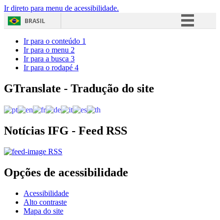
Ir direto para menu de acessibilidade.
BRASIL
Simplifique!
Ir para o conteúdo
1
Ir para o menu
2
Comunica BR
Ir para a busca
3
Ir para o rodapé
4
Participe
Acesso à informação
GTranslate - Tradução do site
Legislação
Canais
Notícias IFG - Feed RSS
RSS
Opções de acessibilidade
Acessibilidade
Alto contraste
Mapa do site