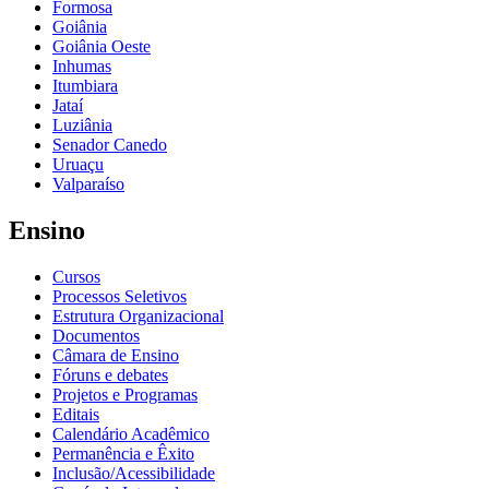
Formosa
Goiânia
Goiânia Oeste
Inhumas
Itumbiara
Jataí
Luziânia
Senador Canedo
Uruaçu
Valparaíso
Ensino
Cursos
Processos Seletivos
Estrutura Organizacional
Documentos
Câmara de Ensino
Fóruns e debates
Projetos e Programas
Editais
Calendário Acadêmico
Permanência e Êxito
Inclusão/Acessibilidade