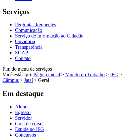
Serviços
Perguntas frequentes
Comunicação
Serviço de Informação ao Cidadão
Ouvidoria
Transparência
SUAP
Contato
Fim do menu de serviços
Você está aqui:
Página inicial
>
Mundo do Trabalho
>
IFG
>
Câmpus
>
Jataí
>
Geral
Em destaque
Aluno
Egresso
Servidor
Guia de cursos
Estude no IFG
Concursos