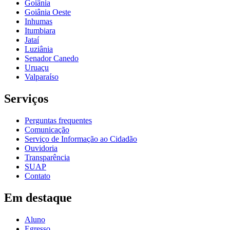
Goiânia
Goiânia Oeste
Inhumas
Itumbiara
Jataí
Luziânia
Senador Canedo
Uruaçu
Valparaíso
Serviços
Perguntas frequentes
Comunicação
Serviço de Informação ao Cidadão
Ouvidoria
Transparência
SUAP
Contato
Em destaque
Aluno
Egresso