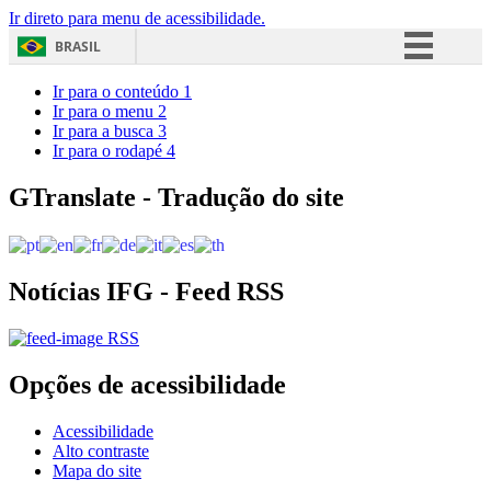
Ir direto para menu de acessibilidade.
BRASIL
Simplifique!
Ir para o conteúdo
1
Ir para o menu
2
Comunica BR
Ir para a busca
3
Ir para o rodapé
4
Participe
Acesso à informação
GTranslate - Tradução do site
Legislação
Canais
Notícias IFG - Feed RSS
RSS
Opções de acessibilidade
Acessibilidade
Alto contraste
Mapa do site