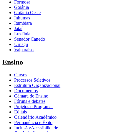
Formosa
Goiânia
Goiânia Oeste
Inhumas
Itumbiara
Jataí
Luziânia
Senador Canedo
Uruaçu
Valparaíso
Ensino
Cursos
Processos Seletivos
Estrutura Organizacional
Documentos
Câmara de Ensino
Fóruns e debates
Projetos e Programas
Editais
Calendário Acadêmico
Permanência e Êxito
Inclusão/Acessibilidade