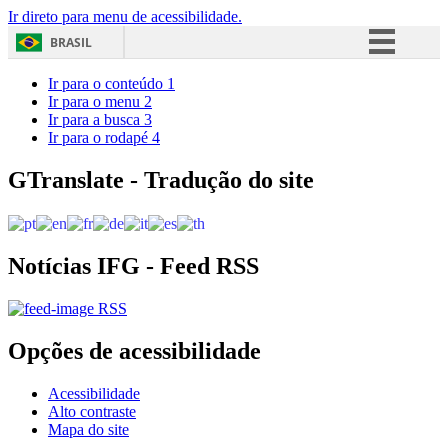
Ir direto para menu de acessibilidade.
BRASIL
Simplifique!
Ir para o conteúdo
1
Ir para o menu
2
Comunica BR
Ir para a busca
3
Ir para o rodapé
4
Participe
Acesso à informação
GTranslate - Tradução do site
Legislação
Canais
Notícias IFG - Feed RSS
RSS
Opções de acessibilidade
Acessibilidade
Alto contraste
Mapa do site