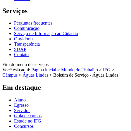
Serviços
Perguntas frequentes
Comunicação
Serviço de Informação ao Cidadão
Ouvidoria
Transparência
SUAP
Contato
Fim do menu de serviços
Você está aqui:
Página inicial
>
Mundo do Trabalho
>
IFG
>
Câmpus
>
Águas Lindas
>
Boletim de Serviço - Águas Lindas
Em destaque
Aluno
Egresso
Servidor
Guia de cursos
Estude no IFG
Concursos