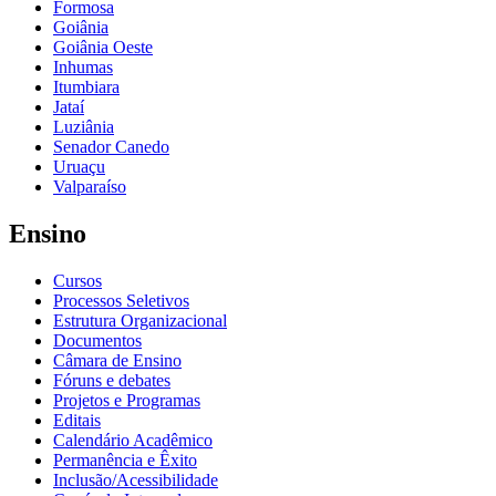
Formosa
Goiânia
Goiânia Oeste
Inhumas
Itumbiara
Jataí
Luziânia
Senador Canedo
Uruaçu
Valparaíso
Ensino
Cursos
Processos Seletivos
Estrutura Organizacional
Documentos
Câmara de Ensino
Fóruns e debates
Projetos e Programas
Editais
Calendário Acadêmico
Permanência e Êxito
Inclusão/Acessibilidade