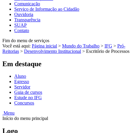
Comunicação
Serviço de Informação ao Cidadão
Ouvidoria
Transparência
SUAP
Contato
Fim do menu de serviços
Você está aqui:
Página inicial
>
Mundo do Trabalho
>
IFG
>
Pró-
Reitorias
>
Desenvolvimento Institucional
>
Escritório de Processos
Em destaque
Aluno
Egresso
Servidor
Guia de cursos
Estude no IFG
Concursos
Menu
Início do menu principal
Logo