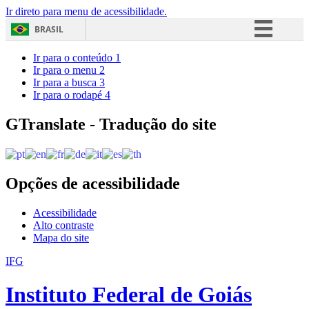
Ir direto para menu de acessibilidade.
BRASIL
Simplifique!
Ir para o conteúdo
1
Ir para o menu
2
Comunica BR
Ir para a busca
3
Ir para o rodapé
4
Participe
Acesso à informação
GTranslate - Tradução do site
Legislação
Canais
Opções de acessibilidade
Acessibilidade
Alto contraste
Mapa do site
IFG
Instituto Federal de Goiás