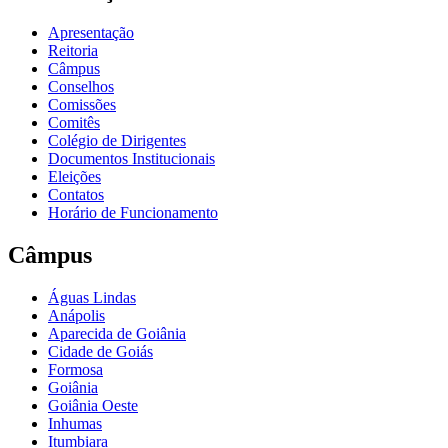
Apresentação
Reitoria
Câmpus
Conselhos
Comissões
Comitês
Colégio de Dirigentes
Documentos Institucionais
Eleições
Contatos
Horário de Funcionamento
Câmpus
Águas Lindas
Anápolis
Aparecida de Goiânia
Cidade de Goiás
Formosa
Goiânia
Goiânia Oeste
Inhumas
Itumbiara