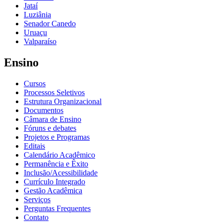
Jataí
Luziânia
Senador Canedo
Uruaçu
Valparaíso
Ensino
Cursos
Processos Seletivos
Estrutura Organizacional
Documentos
Câmara de Ensino
Fóruns e debates
Projetos e Programas
Editais
Calendário Acadêmico
Permanência e Êxito
Inclusão/Acessibilidade
Currículo Integrado
Gestão Acadêmica
Serviços
Perguntas Frequentes
Contato