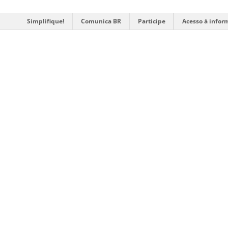
Simplifique!
Comunica BR
Participe
Acesso à infor