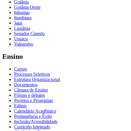
Goiânia
Goiânia Oeste
Inhumas
Itumbiara
Jataí
Luziânia
Senador Canedo
Uruaçu
Valparaíso
Ensino
Cursos
Processos Seletivos
Estrutura Organizacional
Documentos
Câmara de Ensino
Fóruns e debates
Projetos e Programas
Editais
Calendário Acadêmico
Permanência e Êxito
Inclusão/Acessibilidade
Currículo Integrado