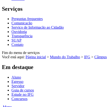
Serviços
Perguntas frequentes
Comunicação
Serviço de Informação ao Cidadão
Ouvidoria
Transparência
SUAP
Contato
Fim do menu de serviços
Você está aqui:
Página inicial
>
Mundo do Trabalho
>
IFG
>
Câmpus
Em destaque
Aluno
Egresso
Servidor
Guia de cursos
Estude no IFG
Concursos
Menu