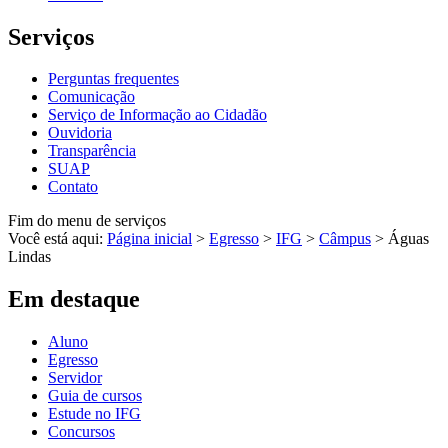
Serviços
Perguntas frequentes
Comunicação
Serviço de Informação ao Cidadão
Ouvidoria
Transparência
SUAP
Contato
Fim do menu de serviços
Você está aqui:
Página inicial
>
Egresso
>
IFG
>
Câmpus
>
Águas
Lindas
Em destaque
Aluno
Egresso
Servidor
Guia de cursos
Estude no IFG
Concursos