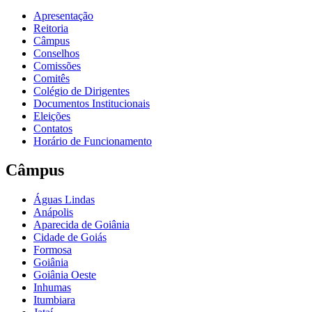
Apresentação
Reitoria
Câmpus
Conselhos
Comissões
Comitês
Colégio de Dirigentes
Documentos Institucionais
Eleições
Contatos
Horário de Funcionamento
Câmpus
Águas Lindas
Anápolis
Aparecida de Goiânia
Cidade de Goiás
Formosa
Goiânia
Goiânia Oeste
Inhumas
Itumbiara