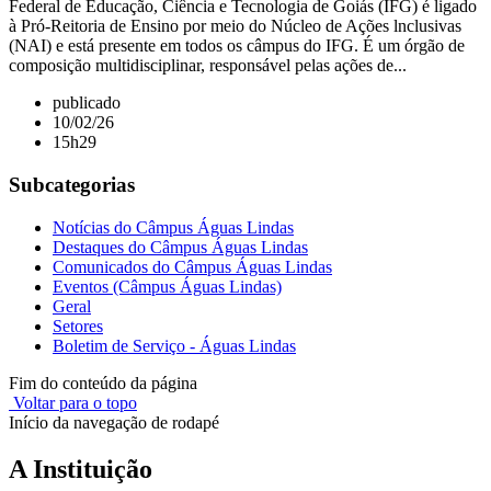
Federal de Educação, Ciência e Tecnologia de Goiás (IFG) é ligado
à Pró-Reitoria de Ensino por meio do Núcleo de Ações lnclusivas
(NAI) e está presente em todos os câmpus do IFG. É um órgão de
composição multidisciplinar, responsável pelas ações de...
publicado
10/02/26
15h29
Subcategorias
Notícias do Câmpus Águas Lindas
Destaques do Câmpus Águas Lindas
Comunicados do Câmpus Águas Lindas
Eventos (Câmpus Águas Lindas)
Geral
Setores
Boletim de Serviço - Águas Lindas
Fim do conteúdo da página
Voltar para o topo
Início da navegação de rodapé
A Instituição