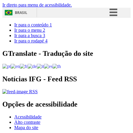
Ir direto para menu de acessibilidade.
BRASIL
Simplifique!
Ir para o conteúdo
1
Ir para o menu
2
Comunica BR
Ir para a busca
3
Ir para o rodapé
4
Participe
Acesso à informação
GTranslate - Tradução do site
Legislação
Canais
Notícias IFG - Feed RSS
RSS
Opções de acessibilidade
Acessibilidade
Alto contraste
Mapa do site