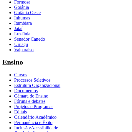
Formosa
Goiânia
Goiânia Oeste
Inhumas
Itumbiara
Jataí
Luziânia
Senador Canedo
Uruaçu
Valparaíso
Ensino
Cursos
Processos Seletivos
Estrutura Organizacional
Documentos
Câmara de Ensino
Fóruns e debates
Projetos e Programas
Editais
Calendário Acadêmico
Permanência e Êxito
Inclusão/Acessibilidade