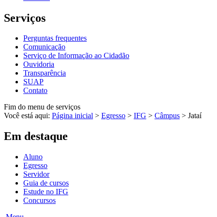
Serviços
Perguntas frequentes
Comunicação
Serviço de Informação ao Cidadão
Ouvidoria
Transparência
SUAP
Contato
Fim do menu de serviços
Você está aqui:
Página inicial
>
Egresso
>
IFG
>
Câmpus
>
Jataí
Em destaque
Aluno
Egresso
Servidor
Guia de cursos
Estude no IFG
Concursos
Menu