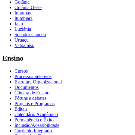
Goiânia
Goiânia Oeste
Inhumas
Itumbiara
Jataí
Luziânia
Senador Canedo
Uruaçu
Valparaíso
Ensino
Cursos
Processos Seletivos
Estrutura Organizacional
Documentos
Câmara de Ensino
Fóruns e debates
Projetos e Programas
Editais
Calendário Acadêmico
Permanência e Êxito
Inclusão/Acessibilidade
Currículo Integrado