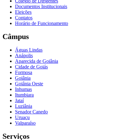
Colégio de Dirigentes
Documentos Institucionais
Eleições
Contatos
Horário de Funcionamento
Câmpus
Águas Lindas
Anápolis
Aparecida de Goiânia
Cidade de Goiás
Formosa
Goiânia
Goiânia Oeste
Inhumas
Itumbiara
Jataí
Luziânia
Senador Canedo
Uruaçu
Valparaíso
Serviços