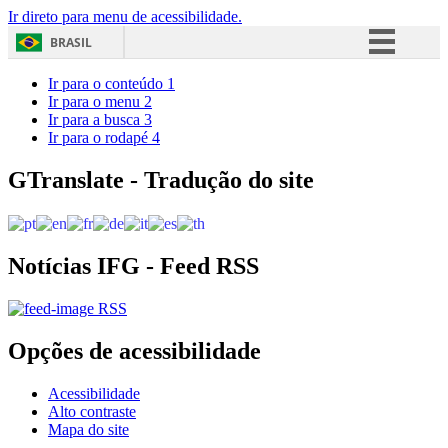
Ir direto para menu de acessibilidade.
BRASIL
Simplifique!
Ir para o conteúdo
1
Ir para o menu
2
Comunica BR
Ir para a busca
3
Ir para o rodapé
4
Participe
Acesso à informação
GTranslate - Tradução do site
Legislação
Canais
Notícias IFG - Feed RSS
RSS
Opções de acessibilidade
Acessibilidade
Alto contraste
Mapa do site