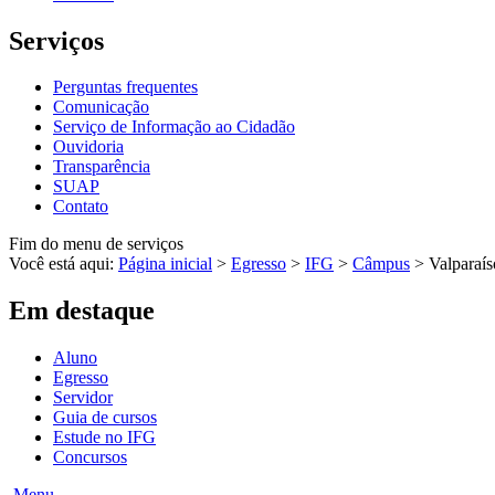
Serviços
Perguntas frequentes
Comunicação
Serviço de Informação ao Cidadão
Ouvidoria
Transparência
SUAP
Contato
Fim do menu de serviços
Você está aqui:
Página inicial
>
Egresso
>
IFG
>
Câmpus
>
Valparaís
Em destaque
Aluno
Egresso
Servidor
Guia de cursos
Estude no IFG
Concursos
Menu