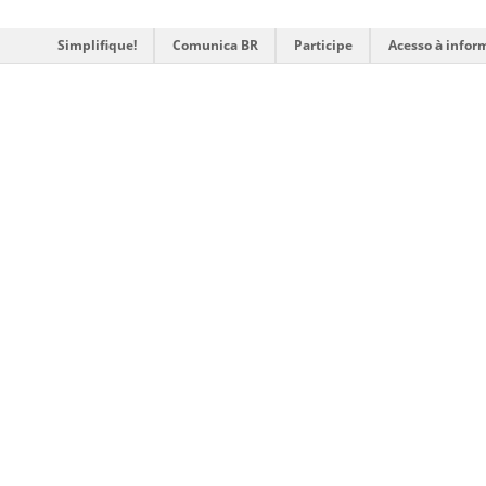
Simplifique!
Comunica BR
Participe
Acesso à infor