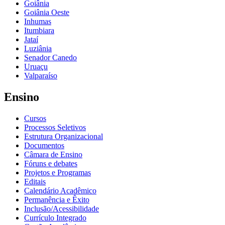
Goiânia
Goiânia Oeste
Inhumas
Itumbiara
Jataí
Luziânia
Senador Canedo
Uruaçu
Valparaíso
Ensino
Cursos
Processos Seletivos
Estrutura Organizacional
Documentos
Câmara de Ensino
Fóruns e debates
Projetos e Programas
Editais
Calendário Acadêmico
Permanência e Êxito
Inclusão/Acessibilidade
Currículo Integrado