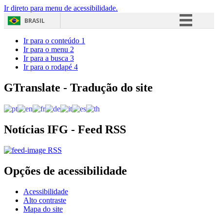
Ir direto para menu de acessibilidade.
BRASIL
Simplifique!
Ir para o conteúdo
1
Ir para o menu
2
Comunica BR
Ir para a busca
3
Ir para o rodapé
4
Participe
Acesso à informação
GTranslate - Tradução do site
Legislação
Canais
Notícias IFG - Feed RSS
RSS
Opções de acessibilidade
Acessibilidade
Alto contraste
Mapa do site