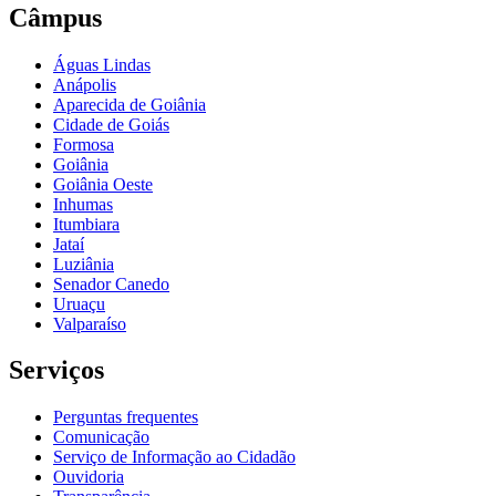
Câmpus
Águas Lindas
Anápolis
Aparecida de Goiânia
Cidade de Goiás
Formosa
Goiânia
Goiânia Oeste
Inhumas
Itumbiara
Jataí
Luziânia
Senador Canedo
Uruaçu
Valparaíso
Serviços
Perguntas frequentes
Comunicação
Serviço de Informação ao Cidadão
Ouvidoria