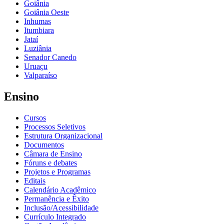
Goiânia
Goiânia Oeste
Inhumas
Itumbiara
Jataí
Luziânia
Senador Canedo
Uruaçu
Valparaíso
Ensino
Cursos
Processos Seletivos
Estrutura Organizacional
Documentos
Câmara de Ensino
Fóruns e debates
Projetos e Programas
Editais
Calendário Acadêmico
Permanência e Êxito
Inclusão/Acessibilidade
Currículo Integrado