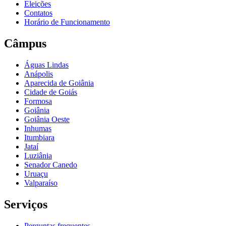
Eleições
Contatos
Horário de Funcionamento
Câmpus
Águas Lindas
Anápolis
Aparecida de Goiânia
Cidade de Goiás
Formosa
Goiânia
Goiânia Oeste
Inhumas
Itumbiara
Jataí
Luziânia
Senador Canedo
Uruaçu
Valparaíso
Serviços
Perguntas frequentes