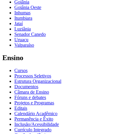
Goiânia
Goiânia Oeste
Inhumas
Itumbiara
Jataí
Luziânia
Senador Canedo
Uruaçu
Valparaíso
Ensino
Cursos
Processos Seletivos
Estrutura Organizacional
Documentos
Câmara de Ensino
Fóruns e debates
Projetos e Programas
Editais
Calendário Acadêmico
Permanência e Êxito
Inclusão/Acessibilidade
Currículo Integrado