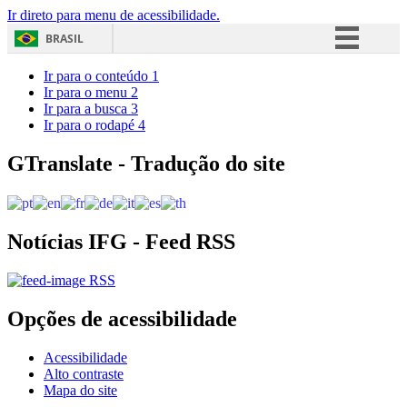
Ir direto para menu de acessibilidade.
BRASIL
Simplifique!
Ir para o conteúdo
1
Ir para o menu
2
Comunica BR
Ir para a busca
3
Ir para o rodapé
4
Participe
Acesso à informação
GTranslate - Tradução do site
Legislação
Canais
Notícias IFG - Feed RSS
RSS
Opções de acessibilidade
Acessibilidade
Alto contraste
Mapa do site