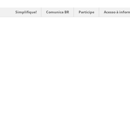
Simplifique!
Comunica BR
Participe
Acesso à infor