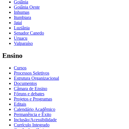
Goiânia
Goiânia Oeste
Inhumas
Itumbiara
Jataí
Luziânia
Senador Canedo
Uruaçu
Valparaíso
Ensino
Cursos
Processos Seletivos
Estrutura Organizacional
Documentos
Câmara de Ensino
Fóruns e debates
Projetos e Programas
Editais
Calendário Acadêmico
Permanência e Êxito
Inclusão/Acessibilidade
Currículo Integrado