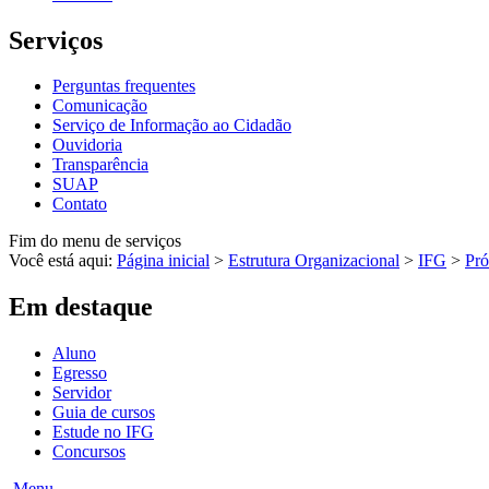
Serviços
Perguntas frequentes
Comunicação
Serviço de Informação ao Cidadão
Ouvidoria
Transparência
SUAP
Contato
Fim do menu de serviços
Você está aqui:
Página inicial
>
Estrutura Organizacional
>
IFG
>
Pró
Em destaque
Aluno
Egresso
Servidor
Guia de cursos
Estude no IFG
Concursos
Menu