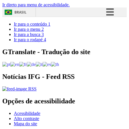
Ir direto para menu de acessibilidade.
BRASIL
Simplifique!
Ir para o conteúdo
1
Ir para o menu
2
Comunica BR
Ir para a busca
3
Ir para o rodapé
4
Participe
Acesso à informação
GTranslate - Tradução do site
Legislação
Canais
Notícias IFG - Feed RSS
RSS
Opções de acessibilidade
Acessibilidade
Alto contraste
Mapa do site