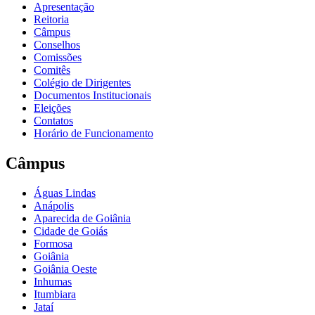
Apresentação
Reitoria
Câmpus
Conselhos
Comissões
Comitês
Colégio de Dirigentes
Documentos Institucionais
Eleições
Contatos
Horário de Funcionamento
Câmpus
Águas Lindas
Anápolis
Aparecida de Goiânia
Cidade de Goiás
Formosa
Goiânia
Goiânia Oeste
Inhumas
Itumbiara
Jataí