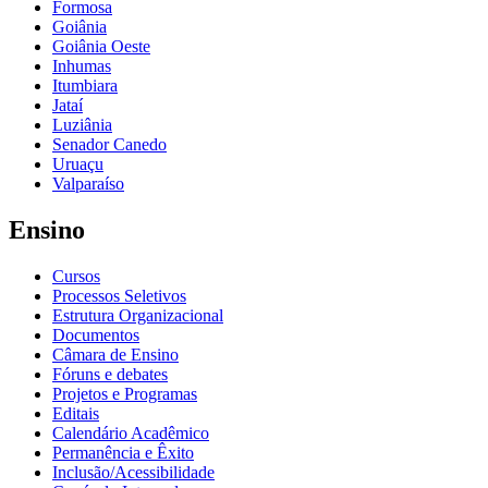
Formosa
Goiânia
Goiânia Oeste
Inhumas
Itumbiara
Jataí
Luziânia
Senador Canedo
Uruaçu
Valparaíso
Ensino
Cursos
Processos Seletivos
Estrutura Organizacional
Documentos
Câmara de Ensino
Fóruns e debates
Projetos e Programas
Editais
Calendário Acadêmico
Permanência e Êxito
Inclusão/Acessibilidade