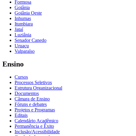
Formosa
Goiânia
Goiânia Oeste
Inhumas
Itumbiara
Jataí
Luziânia
Senador Canedo
Uruaçu
Valparaíso
Ensino
Cursos
Processos Seletivos
Estrutura Organizacional
Documentos
Câmara de Ensino
Fóruns e debates
Projetos e Programas
Editais
Calendário Acadêmico
Permanência e Êxito
Inclusão/Acessibilidade