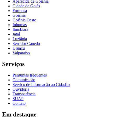
Aparecida de Goiânia
Cidade de Goiás
Formosa
Goiânia
Goiânia Oeste
Inhumas
Itumbiara
Jataí
Luziânia
Senador Canedo
Uruaçu
Valparaíso
Serviços
Perguntas frequentes
Comunicação
Serviço de Informação ao Cidadão
Ouvidoria
Transparência
SUAP
Contato
Em destaque