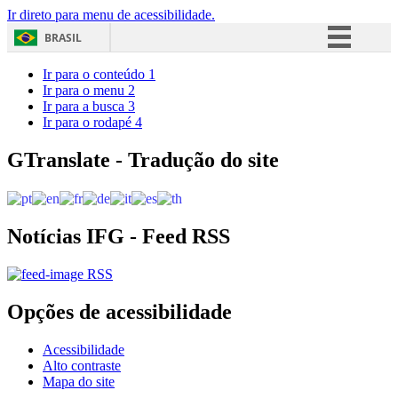
Ir direto para menu de acessibilidade.
BRASIL
Simplifique!
Ir para o conteúdo
1
Ir para o menu
2
Comunica BR
Ir para a busca
3
Ir para o rodapé
4
Participe
Acesso à informação
GTranslate - Tradução do site
Legislação
Canais
Notícias IFG - Feed RSS
RSS
Opções de acessibilidade
Acessibilidade
Alto contraste
Mapa do site