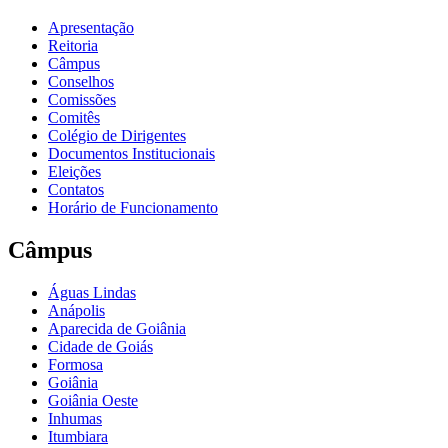
Apresentação
Reitoria
Câmpus
Conselhos
Comissões
Comitês
Colégio de Dirigentes
Documentos Institucionais
Eleições
Contatos
Horário de Funcionamento
Câmpus
Águas Lindas
Anápolis
Aparecida de Goiânia
Cidade de Goiás
Formosa
Goiânia
Goiânia Oeste
Inhumas
Itumbiara