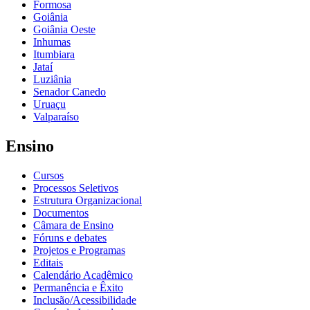
Formosa
Goiânia
Goiânia Oeste
Inhumas
Itumbiara
Jataí
Luziânia
Senador Canedo
Uruaçu
Valparaíso
Ensino
Cursos
Processos Seletivos
Estrutura Organizacional
Documentos
Câmara de Ensino
Fóruns e debates
Projetos e Programas
Editais
Calendário Acadêmico
Permanência e Êxito
Inclusão/Acessibilidade