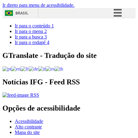
Ir direto para menu de acessibilidade.
BRASIL
Simplifique!
Ir para o conteúdo
1
Ir para o menu
2
Comunica BR
Ir para a busca
3
Ir para o rodapé
4
Participe
Acesso à informação
GTranslate - Tradução do site
Legislação
Canais
Notícias IFG - Feed RSS
RSS
Opções de acessibilidade
Acessibilidade
Alto contraste
Mapa do site