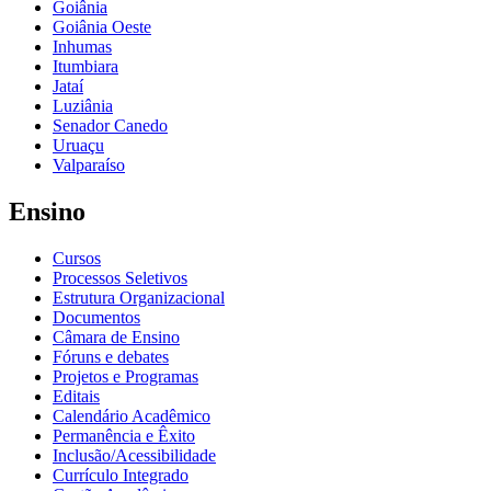
Goiânia
Goiânia Oeste
Inhumas
Itumbiara
Jataí
Luziânia
Senador Canedo
Uruaçu
Valparaíso
Ensino
Cursos
Processos Seletivos
Estrutura Organizacional
Documentos
Câmara de Ensino
Fóruns e debates
Projetos e Programas
Editais
Calendário Acadêmico
Permanência e Êxito
Inclusão/Acessibilidade
Currículo Integrado