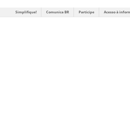
Simplifique!
Comunica BR
Participe
Acesso à infor