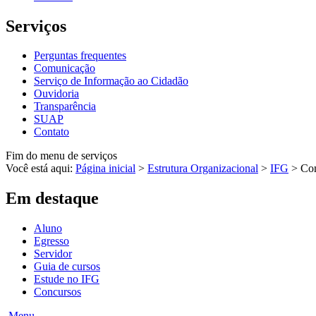
Serviços
Perguntas frequentes
Comunicação
Serviço de Informação ao Cidadão
Ouvidoria
Transparência
SUAP
Contato
Fim do menu de serviços
Você está aqui:
Página inicial
>
Estrutura Organizacional
>
IFG
>
Co
Em destaque
Aluno
Egresso
Servidor
Guia de cursos
Estude no IFG
Concursos
Menu