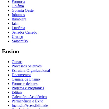
Formosa
Goiânia
Goiânia Oeste
Inhumas
Itumbiara
Jataí
Luziânia
Senador Canedo
Uruaçu
Valparaíso
Ensino
Cursos
Processos Seletivos
Estrutura Organizacional
Documentos
Câmara de Ensino
Fóruns e debates
Projetos e Programas
Editais
Calendário Acadêmico
Permanência e Êxito
Inclusão/Acessibilidade