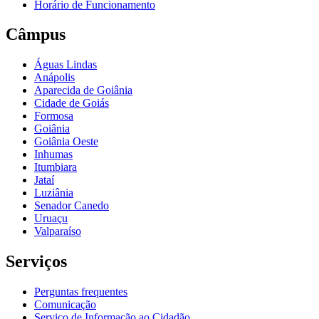
Horário de Funcionamento
Câmpus
Águas Lindas
Anápolis
Aparecida de Goiânia
Cidade de Goiás
Formosa
Goiânia
Goiânia Oeste
Inhumas
Itumbiara
Jataí
Luziânia
Senador Canedo
Uruaçu
Valparaíso
Serviços
Perguntas frequentes
Comunicação
Serviço de Informação ao Cidadão