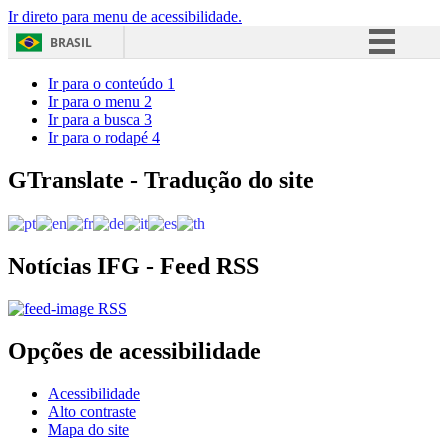
Ir direto para menu de acessibilidade.
BRASIL
Simplifique!
Ir para o conteúdo
1
Ir para o menu
2
Comunica BR
Ir para a busca
3
Ir para o rodapé
4
Participe
Acesso à informação
GTranslate - Tradução do site
Legislação
Canais
Notícias IFG - Feed RSS
RSS
Opções de acessibilidade
Acessibilidade
Alto contraste
Mapa do site