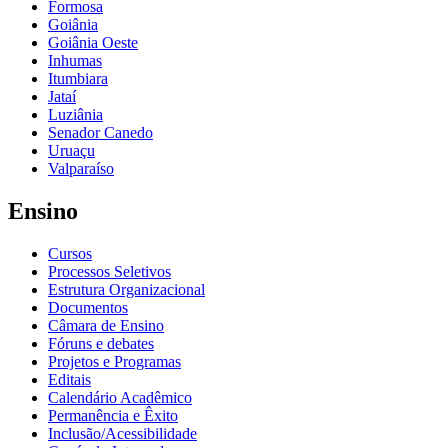
Formosa
Goiânia
Goiânia Oeste
Inhumas
Itumbiara
Jataí
Luziânia
Senador Canedo
Uruaçu
Valparaíso
Ensino
Cursos
Processos Seletivos
Estrutura Organizacional
Documentos
Câmara de Ensino
Fóruns e debates
Projetos e Programas
Editais
Calendário Acadêmico
Permanência e Êxito
Inclusão/Acessibilidade