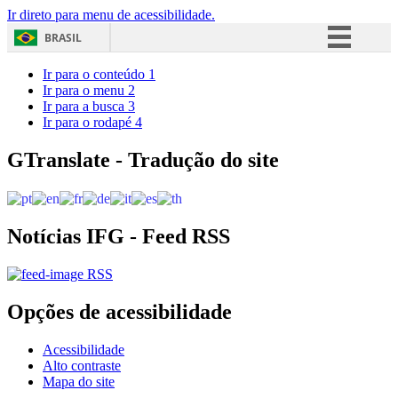
Ir direto para menu de acessibilidade.
BRASIL
Simplifique!
Ir para o conteúdo
1
Ir para o menu
2
Comunica BR
Ir para a busca
3
Ir para o rodapé
4
Participe
Acesso à informação
GTranslate - Tradução do site
Legislação
Canais
Notícias IFG - Feed RSS
RSS
Opções de acessibilidade
Acessibilidade
Alto contraste
Mapa do site