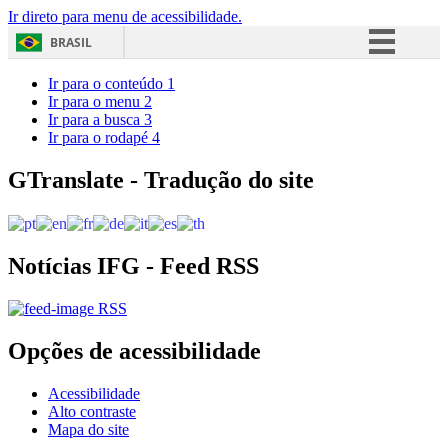
Ir direto para menu de acessibilidade.
BRASIL
Simplifique!
Ir para o conteúdo
1
Ir para o menu
2
Comunica BR
Ir para a busca
3
Ir para o rodapé
4
Participe
Acesso à informação
GTranslate - Tradução do site
Legislação
Canais
Notícias IFG - Feed RSS
RSS
Opções de acessibilidade
Acessibilidade
Alto contraste
Mapa do site