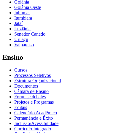
Goiânia
Goiânia Oeste
Inhumas
Itumbiara
Jataí
Luziânia
Senador Canedo
Uruaçu
Valparaíso
Ensino
Cursos
Processos Seletivos
Estrutura Organizacional
Documentos
Câmara de Ensino
Fóruns e debates
Projetos e Programas
Editais
Calendário Acadêmico
Permanência e Êxito
Inclusão/Acessibilidade
Currículo Integrado