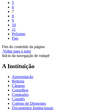
5
6
7
8
9
10
11
Próximo
Fim
Fim do conteúdo da página
Voltar para o topo
Início da navegação de rodapé
A Instituição
Apresentação
Reitoria
Câmpus
Conselhos
Comissões
Comitês
Colégio de Dirigentes
Documentos Institucionais