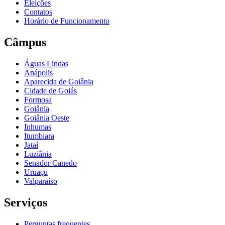
Eleições
Contatos
Horário de Funcionamento
Câmpus
Águas Lindas
Anápolis
Aparecida de Goiânia
Cidade de Goiás
Formosa
Goiânia
Goiânia Oeste
Inhumas
Itumbiara
Jataí
Luziânia
Senador Canedo
Uruaçu
Valparaíso
Serviços
Perguntas frequentes