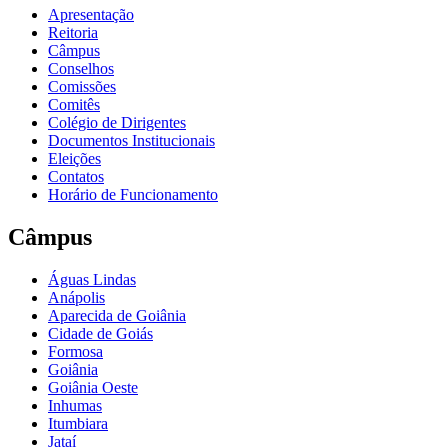
Apresentação
Reitoria
Câmpus
Conselhos
Comissões
Comitês
Colégio de Dirigentes
Documentos Institucionais
Eleições
Contatos
Horário de Funcionamento
Câmpus
Águas Lindas
Anápolis
Aparecida de Goiânia
Cidade de Goiás
Formosa
Goiânia
Goiânia Oeste
Inhumas
Itumbiara
Jataí