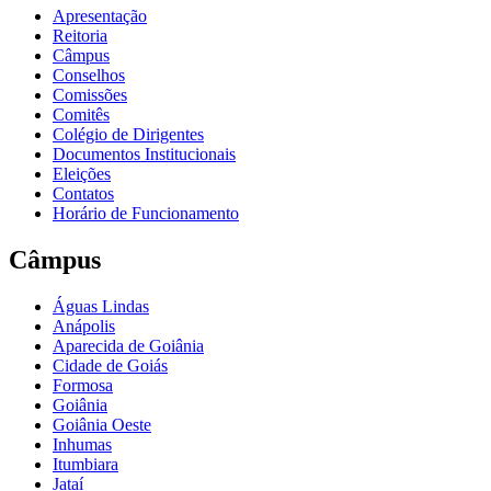
Apresentação
Reitoria
Câmpus
Conselhos
Comissões
Comitês
Colégio de Dirigentes
Documentos Institucionais
Eleições
Contatos
Horário de Funcionamento
Câmpus
Águas Lindas
Anápolis
Aparecida de Goiânia
Cidade de Goiás
Formosa
Goiânia
Goiânia Oeste
Inhumas
Itumbiara
Jataí