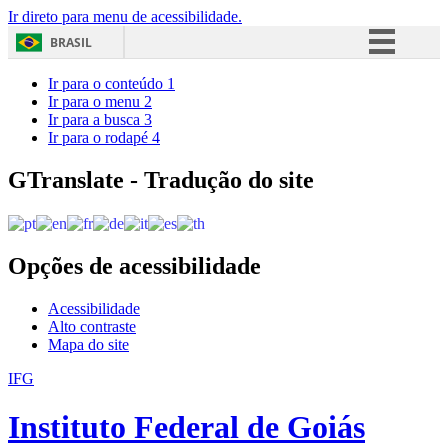
Ir direto para menu de acessibilidade.
BRASIL
Simplifique!
Ir para o conteúdo
1
Ir para o menu
2
Comunica BR
Ir para a busca
3
Ir para o rodapé
4
Participe
Acesso à informação
GTranslate - Tradução do site
Legislação
Canais
Opções de acessibilidade
Acessibilidade
Alto contraste
Mapa do site
IFG
Instituto Federal de Goiás