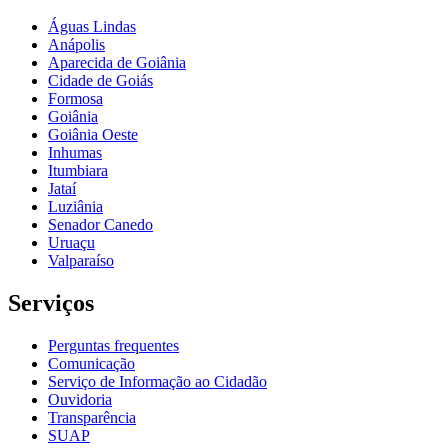
Águas Lindas
Anápolis
Aparecida de Goiânia
Cidade de Goiás
Formosa
Goiânia
Goiânia Oeste
Inhumas
Itumbiara
Jataí
Luziânia
Senador Canedo
Uruaçu
Valparaíso
Serviços
Perguntas frequentes
Comunicação
Serviço de Informação ao Cidadão
Ouvidoria
Transparência
SUAP