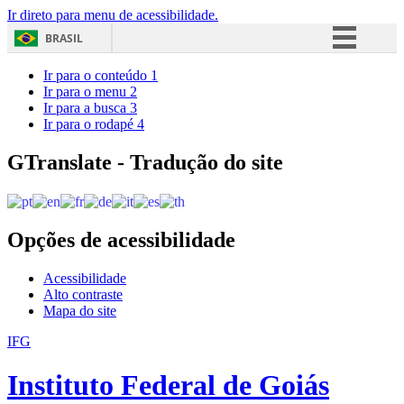
Ir direto para menu de acessibilidade.
BRASIL
Simplifique!
Ir para o conteúdo
1
Ir para o menu
2
Comunica BR
Ir para a busca
3
Ir para o rodapé
4
Participe
Acesso à informação
GTranslate - Tradução do site
Legislação
Canais
Opções de acessibilidade
Acessibilidade
Alto contraste
Mapa do site
IFG
Instituto Federal de Goiás