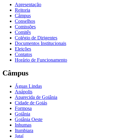
Apresentação
Reitoria
Câmpus
Conselhos
Comissões
Comitês
Colégio de Dirigentes
Documentos Institucionais
Eleições
Contatos
Horário de Funcionamento
Câmpus
Águas Lindas
Anápolis
Aparecida de Goiânia
Cidade de Goiás
Formosa
Goiânia
Goiânia Oeste
Inhumas
Itumbiara
Jataí