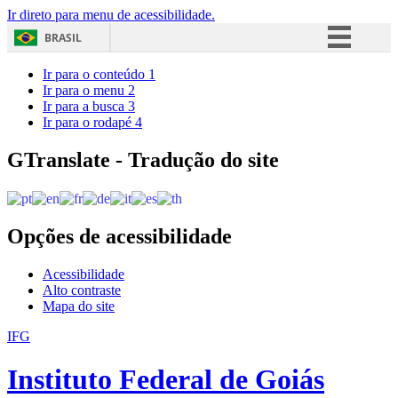
Ir direto para menu de acessibilidade.
BRASIL
Simplifique!
Ir para o conteúdo
1
Ir para o menu
2
Comunica BR
Ir para a busca
3
Ir para o rodapé
4
Participe
Acesso à informação
GTranslate - Tradução do site
Legislação
Canais
Opções de acessibilidade
Acessibilidade
Alto contraste
Mapa do site
IFG
Instituto Federal de Goiás