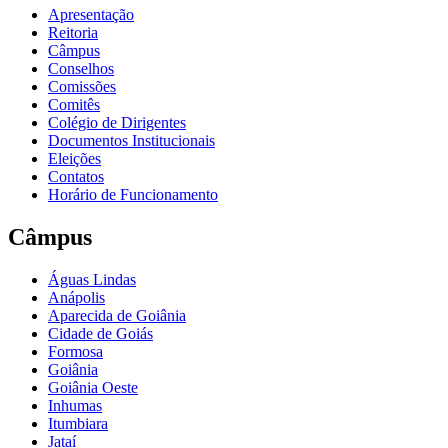
Apresentação
Reitoria
Câmpus
Conselhos
Comissões
Comitês
Colégio de Dirigentes
Documentos Institucionais
Eleições
Contatos
Horário de Funcionamento
Câmpus
Águas Lindas
Anápolis
Aparecida de Goiânia
Cidade de Goiás
Formosa
Goiânia
Goiânia Oeste
Inhumas
Itumbiara
Jataí