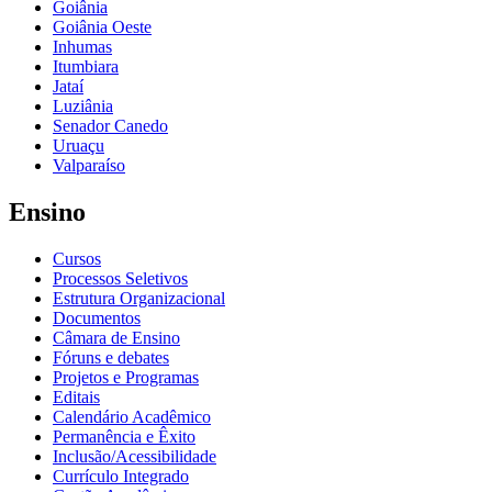
Goiânia
Goiânia Oeste
Inhumas
Itumbiara
Jataí
Luziânia
Senador Canedo
Uruaçu
Valparaíso
Ensino
Cursos
Processos Seletivos
Estrutura Organizacional
Documentos
Câmara de Ensino
Fóruns e debates
Projetos e Programas
Editais
Calendário Acadêmico
Permanência e Êxito
Inclusão/Acessibilidade
Currículo Integrado