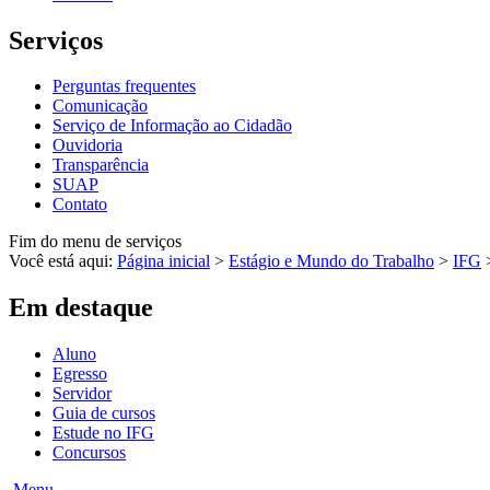
Serviços
Perguntas frequentes
Comunicação
Serviço de Informação ao Cidadão
Ouvidoria
Transparência
SUAP
Contato
Fim do menu de serviços
Você está aqui:
Página inicial
>
Estágio e Mundo do Trabalho
>
IFG
Em destaque
Aluno
Egresso
Servidor
Guia de cursos
Estude no IFG
Concursos
Menu