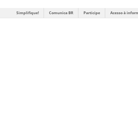
Simplifique!
Comunica BR
Participe
Acesso à infor