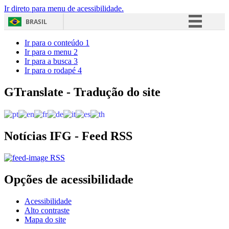
Ir direto para menu de acessibilidade.
BRASIL
Simplifique!
Ir para o conteúdo
1
Ir para o menu
2
Comunica BR
Ir para a busca
3
Ir para o rodapé
4
Participe
Acesso à informação
GTranslate - Tradução do site
Legislação
Canais
Notícias IFG - Feed RSS
RSS
Opções de acessibilidade
Acessibilidade
Alto contraste
Mapa do site