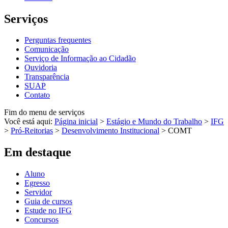
Serviços
Perguntas frequentes
Comunicação
Serviço de Informação ao Cidadão
Ouvidoria
Transparência
SUAP
Contato
Fim do menu de serviços
Você está aqui:
Página inicial
>
Estágio e Mundo do Trabalho
>
IFG
>
Pró-Reitorias
>
Desenvolvimento Institucional
>
COMT
Em destaque
Aluno
Egresso
Servidor
Guia de cursos
Estude no IFG
Concursos