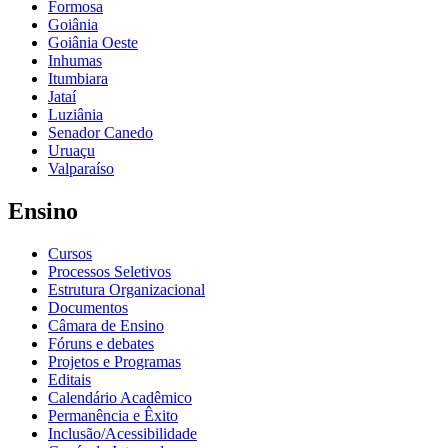
Formosa
Goiânia
Goiânia Oeste
Inhumas
Itumbiara
Jataí
Luziânia
Senador Canedo
Uruaçu
Valparaíso
Ensino
Cursos
Processos Seletivos
Estrutura Organizacional
Documentos
Câmara de Ensino
Fóruns e debates
Projetos e Programas
Editais
Calendário Acadêmico
Permanência e Êxito
Inclusão/Acessibilidade