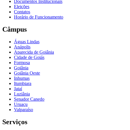
Documentos Institucionais
Eleições
Contatos
Horário de Funcionamento
Câmpus
Águas Lindas
Anápolis
Aparecida de Goiânia
Cidade de Goiás
Formosa
Goiânia
Goiânia Oeste
Inhumas
Itumbiara
Jataí
Luziânia
Senador Canedo
Uruaçu
Valparaíso
Serviços