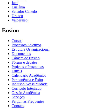
Jataí
Luziânia
Senador Canedo
Uruaçu
Valparaíso
Ensino
Cursos
Processos Seletivos
Estrutura Organizacional
Documentos
Câmara de Ensino
Fóruns e debates
Projetos e Programas
Editais
Calendário Acadêmico
Permanência e Êxito
Inclusão/Acessibilidade
Currículo Integrado
Gestão Acadêmica
Serviços
Perguntas Frequentes
Contato