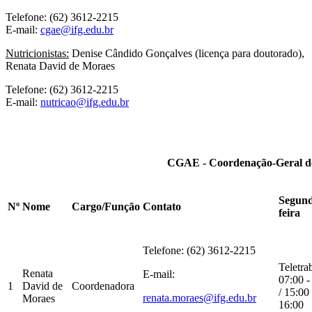
Telefone: (62) 3612-2215
E-mail:
cgae@ifg.edu.br
Nutricionistas:
Denise Cândido Gonçalves (licença para doutorado),
Renata David de Moraes
Telefone: (62) 3612-2215
E-mail:
nutricao@ifg.edu.br
CGAE - Coordenação-Geral de 
Segund
Nº
Nome
Cargo/Função
Contato
feira
Telefone: (62) 3612-2215
Teletra
Renata
E-mail:
07:00 -
1
David de
Coordenadora
/ 15:00 
renata.moraes@ifg.edu.br
Moraes
16:00