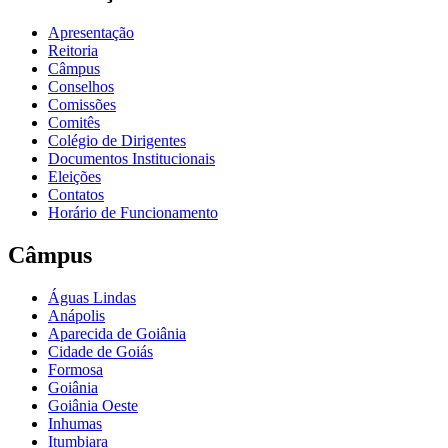
Apresentação
Reitoria
Câmpus
Conselhos
Comissões
Comitês
Colégio de Dirigentes
Documentos Institucionais
Eleições
Contatos
Horário de Funcionamento
Câmpus
Águas Lindas
Anápolis
Aparecida de Goiânia
Cidade de Goiás
Formosa
Goiânia
Goiânia Oeste
Inhumas
Itumbiara