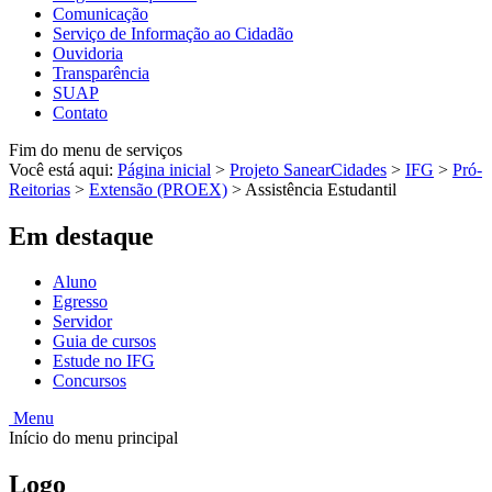
Comunicação
Serviço de Informação ao Cidadão
Ouvidoria
Transparência
SUAP
Contato
Fim do menu de serviços
Você está aqui:
Página inicial
>
Projeto SanearCidades
>
IFG
>
Pró-
Reitorias
>
Extensão (PROEX)
>
Assistência Estudantil
Em destaque
Aluno
Egresso
Servidor
Guia de cursos
Estude no IFG
Concursos
Menu
Início do menu principal
Logo