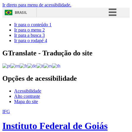
Ir direto para menu de acessibilidade.
BRASIL
Simplifique!
Ir para o conteúdo
1
Ir para o menu
2
Comunica BR
Ir para a busca
3
Ir para o rodapé
4
Participe
Acesso à informação
GTranslate - Tradução do site
Legislação
Canais
Opções de acessibilidade
Acessibilidade
Alto contraste
Mapa do site
IFG
Instituto Federal de Goiás