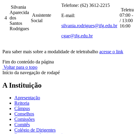
Telefone: (62) 3612-2215
Silvania
Teletra
Aparecida
Assistente
07:00 -
E-mail:
4
dos
Social
/ 13:00 
Santos
silvania.rodrigues@ifg.edu.br
16:00
Rodrigues
cgae@ifg.edu.br
Para saber mais sobre a modalidade de teletrabalho
acesse o link
Fim do conteúdo da página
Voltar para o topo
Início da navegação de rodapé
A Instituição
Apresentação
Reitoria
Câmpus
Conselhos
Comissões
Comitês
Colégio de Dirigentes