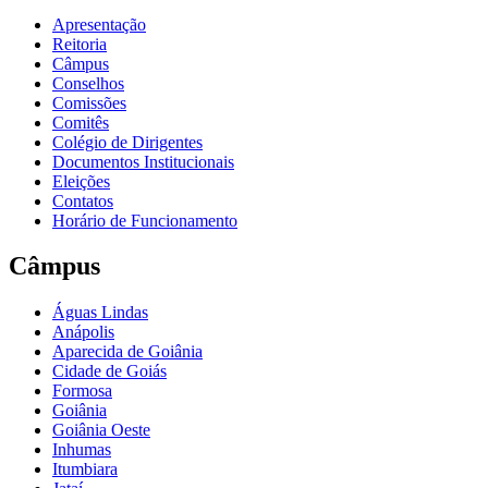
Apresentação
Reitoria
Câmpus
Conselhos
Comissões
Comitês
Colégio de Dirigentes
Documentos Institucionais
Eleições
Contatos
Horário de Funcionamento
Câmpus
Águas Lindas
Anápolis
Aparecida de Goiânia
Cidade de Goiás
Formosa
Goiânia
Goiânia Oeste
Inhumas
Itumbiara