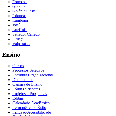
Formosa
Goiânia
Goiânia Oeste
Inhumas
Itumbiara
Jataí
Luziânia
Senador Canedo
Uruaçu
Valparaíso
Ensino
Cursos
Processos Seletivos
Estrutura Organizacional
Documentos
Câmara de Ensino
Fóruns e debates
Projetos e Programas
Editais
Calendário Acadêmico
Permanência e Êxito
Inclusão/Acessibilidade