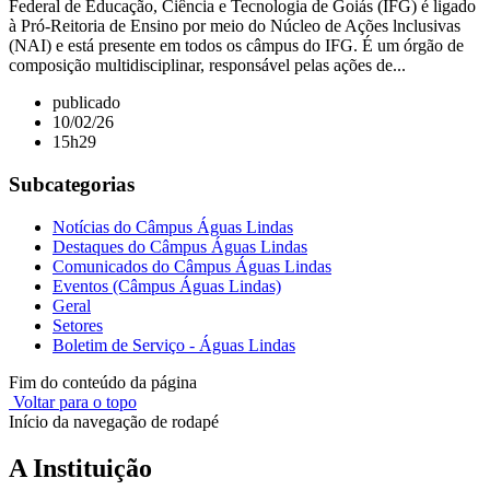
Federal de Educação, Ciência e Tecnologia de Goiás (IFG) é ligado
à Pró-Reitoria de Ensino por meio do Núcleo de Ações lnclusivas
(NAI) e está presente em todos os câmpus do IFG. É um órgão de
composição multidisciplinar, responsável pelas ações de...
publicado
10/02/26
15h29
Subcategorias
Notícias do Câmpus Águas Lindas
Destaques do Câmpus Águas Lindas
Comunicados do Câmpus Águas Lindas
Eventos (Câmpus Águas Lindas)
Geral
Setores
Boletim de Serviço - Águas Lindas
Fim do conteúdo da página
Voltar para o topo
Início da navegação de rodapé
A Instituição