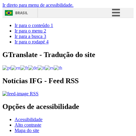
Ir direto para menu de acessibilidade.
BRASIL
Simplifique!
Ir para o conteúdo
1
Ir para o menu
2
Comunica BR
Ir para a busca
3
Ir para o rodapé
4
Participe
Acesso à informação
GTranslate - Tradução do site
Legislação
Canais
Notícias IFG - Feed RSS
RSS
Opções de acessibilidade
Acessibilidade
Alto contraste
Mapa do site