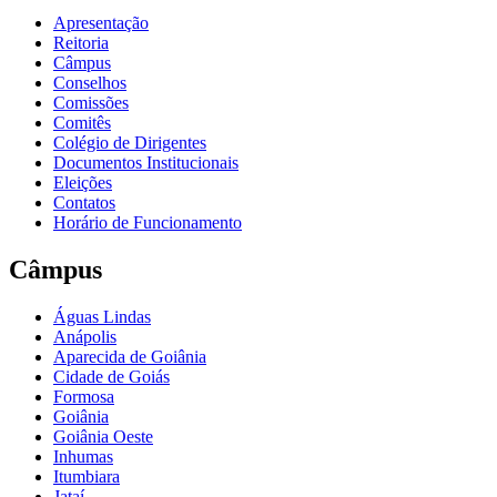
Apresentação
Reitoria
Câmpus
Conselhos
Comissões
Comitês
Colégio de Dirigentes
Documentos Institucionais
Eleições
Contatos
Horário de Funcionamento
Câmpus
Águas Lindas
Anápolis
Aparecida de Goiânia
Cidade de Goiás
Formosa
Goiânia
Goiânia Oeste
Inhumas
Itumbiara
Jataí