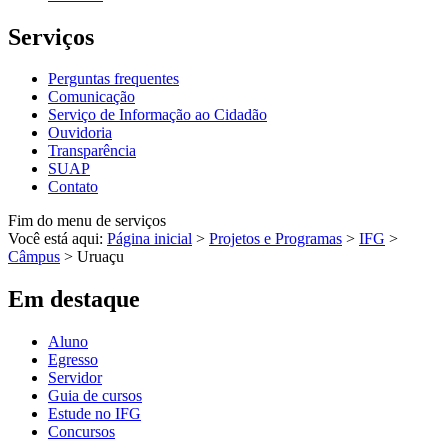
Serviços
Perguntas frequentes
Comunicação
Serviço de Informação ao Cidadão
Ouvidoria
Transparência
SUAP
Contato
Fim do menu de serviços
Você está aqui:
Página inicial
>
Projetos e Programas
>
IFG
>
Câmpus
>
Uruaçu
Em destaque
Aluno
Egresso
Servidor
Guia de cursos
Estude no IFG
Concursos