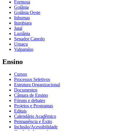
Formosa
Goiânia
Goiânia Oeste
Inhumas
Itumbiara
Jataí
Luziânia
Senador Canedo
Uruaçu
Valparaíso
Ensino
Cursos
Processos Seletivos
Estrutura Organizacional
Documentos
Câmara de Ensino
Fóruns e debates
Projetos e Programas
Editais
Calendário Acadêmico
Permanência e Êxito
Inclusão/Acessibilidade