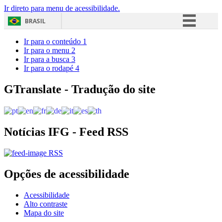
Ir direto para menu de acessibilidade.
BRASIL
Simplifique!
Ir para o conteúdo
1
Ir para o menu
2
Comunica BR
Ir para a busca
3
Ir para o rodapé
4
Participe
Acesso à informação
GTranslate - Tradução do site
Legislação
Canais
Notícias IFG - Feed RSS
RSS
Opções de acessibilidade
Acessibilidade
Alto contraste
Mapa do site