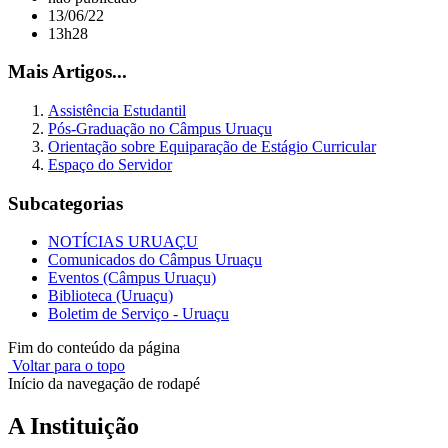
13/06/22
13h28
Mais Artigos...
Assistência Estudantil
Pós-Graduação no Câmpus Uruaçu
Orientação sobre Equiparação de Estágio Curricular
Espaço do Servidor
Subcategorias
NOTÍCIAS URUAÇU
Comunicados do Câmpus Uruaçu
Eventos (Câmpus Uruaçu)
Biblioteca (Uruaçu)
Boletim de Serviço - Uruaçu
Fim do conteúdo da página
Voltar para o topo
Início da navegação de rodapé
A Instituição