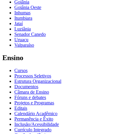
Goiânia
Goiânia Oeste
Inhumas
Itumbiara
Jataí
Luziânia
Senador Canedo
Uruaçu
Valparaíso
Ensino
Cursos
Processos Seletivos
Estrutura Organizacional
Documentos
Câmara de Ensino
Fóruns e debates
Projetos e Programas
Editais
Calendário Acadêmico
Permanência e Êxito
Inclusão/Acessibilidade
Currículo Integrado