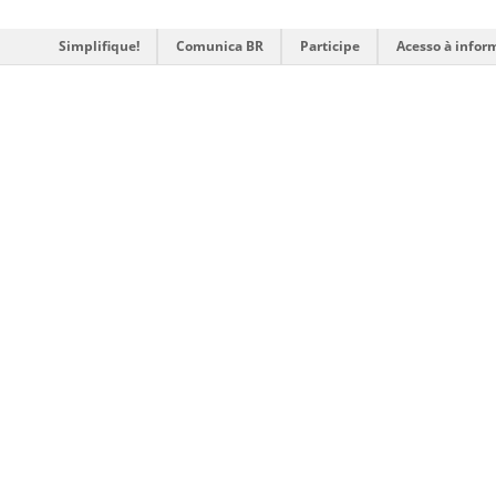
Simplifique!
Comunica BR
Participe
Acesso à infor