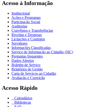
Acesso à Informação
Institucional
Ações e Programas
Participação Social
Auditorias
Convênios e Transferências
Receitas e Despesas
Licitações e Contratos
Servidores
Informações Classificadas
Serviço de Informação ao Cidadão (SIC)
Perguntas frequentes
Dados Abertos
Boletim de Serviço
Relatórios de Gestão
Carta de Serviços ao Cidadão
Avaliação e Correição
Acesso Rápido
Calendários
Bibliotecas
EaD