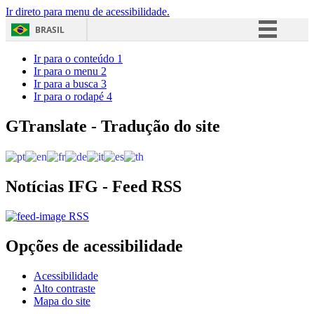
Ir direto para menu de acessibilidade.
BRASIL
Simplifique!
Ir para o conteúdo
1
Ir para o menu
2
Comunica BR
Ir para a busca
3
Ir para o rodapé
4
Participe
Acesso à informação
GTranslate - Tradução do site
Legislação
Canais
Notícias IFG - Feed RSS
RSS
Opções de acessibilidade
Acessibilidade
Alto contraste
Mapa do site