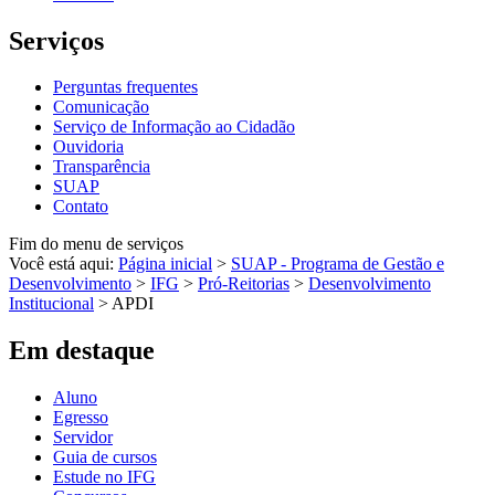
Serviços
Perguntas frequentes
Comunicação
Serviço de Informação ao Cidadão
Ouvidoria
Transparência
SUAP
Contato
Fim do menu de serviços
Você está aqui:
Página inicial
>
SUAP - Programa de Gestão e
Desenvolvimento
>
IFG
>
Pró-Reitorias
>
Desenvolvimento
Institucional
>
APDI
Em destaque
Aluno
Egresso
Servidor
Guia de cursos
Estude no IFG