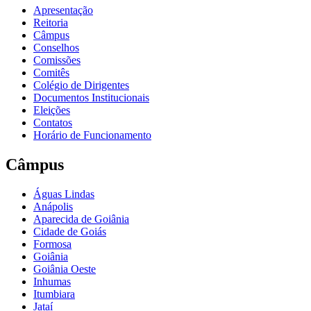
Apresentação
Reitoria
Câmpus
Conselhos
Comissões
Comitês
Colégio de Dirigentes
Documentos Institucionais
Eleições
Contatos
Horário de Funcionamento
Câmpus
Águas Lindas
Anápolis
Aparecida de Goiânia
Cidade de Goiás
Formosa
Goiânia
Goiânia Oeste
Inhumas
Itumbiara
Jataí