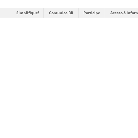
Simplifique!
Comunica BR
Participe
Acesso à infor