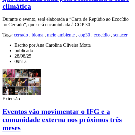
climática
Durante o evento, será elaborada a “Carta de Repúdio ao Ecocídio
no Cerrado”, que será encaminhada à COP 30
Tags:
cerrado
,
bioma
,
meio ambiente
,
cop30
,
ecocídio
,
senacer
Escrito por Ana Carolina Oliveira Motta
publicado
28/08/25
09h13
Extensão
Eventos vão movimentar o IFG e a
comunidade externa nos próximos três
meses