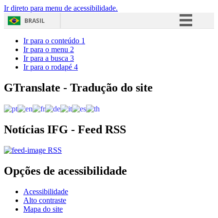
Ir direto para menu de acessibilidade.
BRASIL
Simplifique!
Ir para o conteúdo
1
Ir para o menu
2
Comunica BR
Ir para a busca
3
Ir para o rodapé
4
Participe
Acesso à informação
GTranslate - Tradução do site
Legislação
Canais
Notícias IFG - Feed RSS
RSS
Opções de acessibilidade
Acessibilidade
Alto contraste
Mapa do site