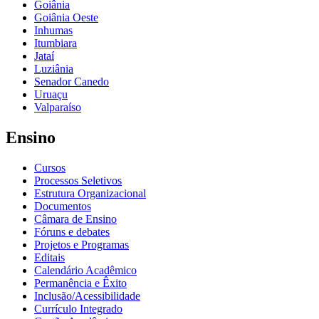
Goiânia
Goiânia Oeste
Inhumas
Itumbiara
Jataí
Luziânia
Senador Canedo
Uruaçu
Valparaíso
Ensino
Cursos
Processos Seletivos
Estrutura Organizacional
Documentos
Câmara de Ensino
Fóruns e debates
Projetos e Programas
Editais
Calendário Acadêmico
Permanência e Êxito
Inclusão/Acessibilidade
Currículo Integrado