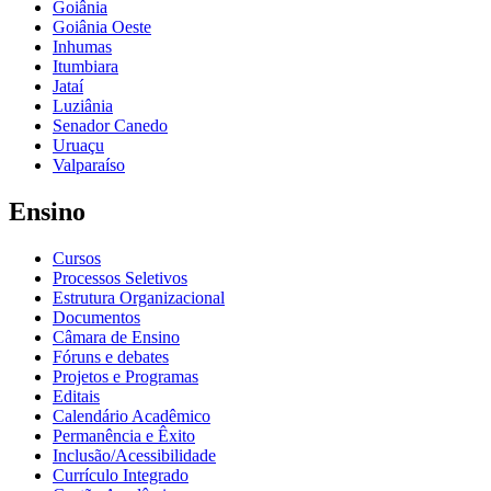
Goiânia
Goiânia Oeste
Inhumas
Itumbiara
Jataí
Luziânia
Senador Canedo
Uruaçu
Valparaíso
Ensino
Cursos
Processos Seletivos
Estrutura Organizacional
Documentos
Câmara de Ensino
Fóruns e debates
Projetos e Programas
Editais
Calendário Acadêmico
Permanência e Êxito
Inclusão/Acessibilidade
Currículo Integrado