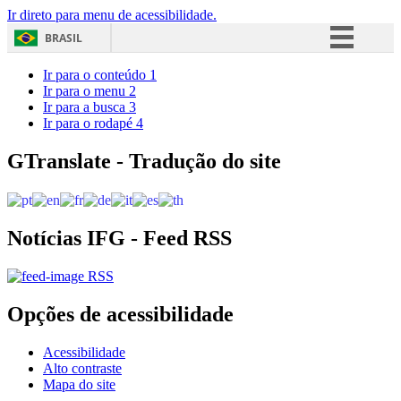
Ir direto para menu de acessibilidade.
BRASIL
Simplifique!
Ir para o conteúdo
1
Ir para o menu
2
Comunica BR
Ir para a busca
3
Ir para o rodapé
4
Participe
Acesso à informação
GTranslate - Tradução do site
Legislação
Canais
Notícias IFG - Feed RSS
RSS
Opções de acessibilidade
Acessibilidade
Alto contraste
Mapa do site