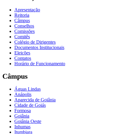
Apresentação
Reitoria
Câmpus
Conselhos
Comissões
Comitês
Colégio de Dirigentes
Documentos Institucionais
Eleições
Contatos
Horário de Funcionamento
Câmpus
Águas Lindas
Anápolis
Aparecida de Goiânia
Cidade de Goiás
Formosa
Goiânia
Goiânia Oeste
Inhumas
Itumbiara