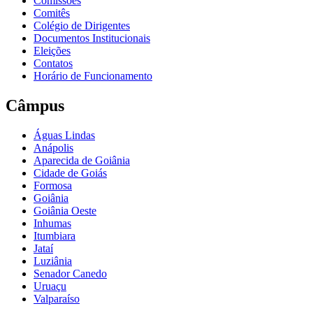
Comissões
Comitês
Colégio de Dirigentes
Documentos Institucionais
Eleições
Contatos
Horário de Funcionamento
Câmpus
Águas Lindas
Anápolis
Aparecida de Goiânia
Cidade de Goiás
Formosa
Goiânia
Goiânia Oeste
Inhumas
Itumbiara
Jataí
Luziânia
Senador Canedo
Uruaçu
Valparaíso