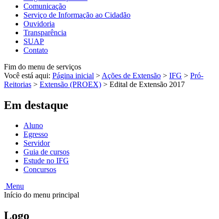
Comunicação
Serviço de Informação ao Cidadão
Ouvidoria
Transparência
SUAP
Contato
Fim do menu de serviços
Você está aqui:
Página inicial
>
Ações de Extensão
>
IFG
>
Pró-
Reitorias
>
Extensão (PROEX)
>
Edital de Extensão 2017
Em destaque
Aluno
Egresso
Servidor
Guia de cursos
Estude no IFG
Concursos
Menu
Início do menu principal
Logo