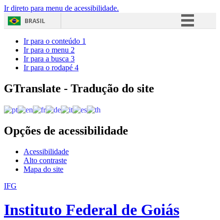
Ir direto para menu de acessibilidade.
BRASIL
Simplifique!
Ir para o conteúdo
1
Ir para o menu
2
Comunica BR
Ir para a busca
3
Ir para o rodapé
4
Participe
Acesso à informação
GTranslate - Tradução do site
Legislação
Canais
Opções de acessibilidade
Acessibilidade
Alto contraste
Mapa do site
IFG
Instituto Federal de Goiás