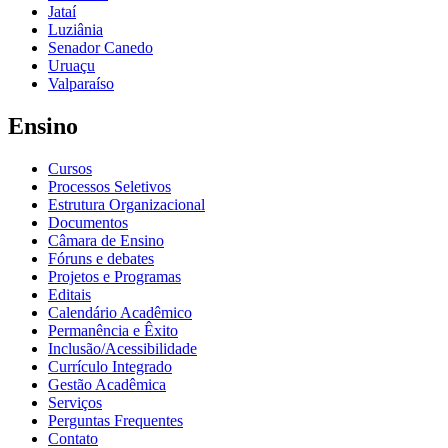
Jataí
Luziânia
Senador Canedo
Uruaçu
Valparaíso
Ensino
Cursos
Processos Seletivos
Estrutura Organizacional
Documentos
Câmara de Ensino
Fóruns e debates
Projetos e Programas
Editais
Calendário Acadêmico
Permanência e Êxito
Inclusão/Acessibilidade
Currículo Integrado
Gestão Acadêmica
Serviços
Perguntas Frequentes
Contato