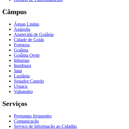
Câmpus
Águas Lindas
Anápolis
Aparecida de Goiânia
Cidade de Goiás
Formosa
Goiânia
Goiânia Oeste
Inhumas
Itumbiara
Jataí
Luziânia
Senador Canedo
Uruaçu
Valparaíso
Serviços
Perguntas frequentes
Comunicação
Serviço de Informação ao Cidadão