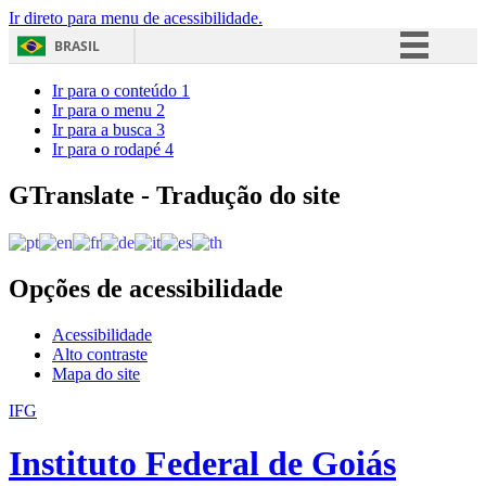
Ir direto para menu de acessibilidade.
BRASIL
Simplifique!
Ir para o conteúdo
1
Ir para o menu
2
Comunica BR
Ir para a busca
3
Ir para o rodapé
4
Participe
Acesso à informação
GTranslate - Tradução do site
Legislação
Canais
Opções de acessibilidade
Acessibilidade
Alto contraste
Mapa do site
IFG
Instituto Federal de Goiás