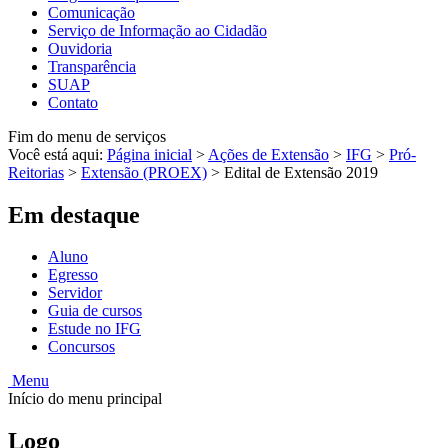
Comunicação
Serviço de Informação ao Cidadão
Ouvidoria
Transparência
SUAP
Contato
Fim do menu de serviços
Você está aqui:
Página inicial
>
Ações de Extensão
>
IFG
>
Pró-
Reitorias
>
Extensão (PROEX)
>
Edital de Extensão 2019
Em destaque
Aluno
Egresso
Servidor
Guia de cursos
Estude no IFG
Concursos
Menu
Início do menu principal
Logo