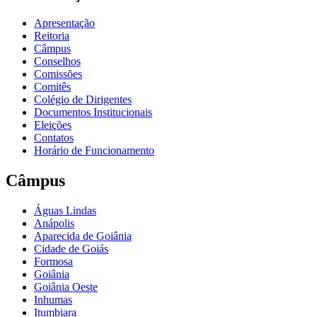
Apresentação
Reitoria
Câmpus
Conselhos
Comissões
Comitês
Colégio de Dirigentes
Documentos Institucionais
Eleições
Contatos
Horário de Funcionamento
Câmpus
Águas Lindas
Anápolis
Aparecida de Goiânia
Cidade de Goiás
Formosa
Goiânia
Goiânia Oeste
Inhumas
Itumbiara