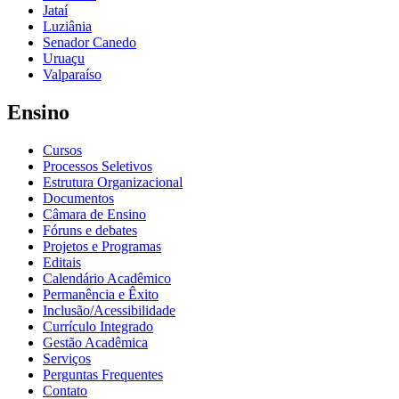
Jataí
Luziânia
Senador Canedo
Uruaçu
Valparaíso
Ensino
Cursos
Processos Seletivos
Estrutura Organizacional
Documentos
Câmara de Ensino
Fóruns e debates
Projetos e Programas
Editais
Calendário Acadêmico
Permanência e Êxito
Inclusão/Acessibilidade
Currículo Integrado
Gestão Acadêmica
Serviços
Perguntas Frequentes
Contato