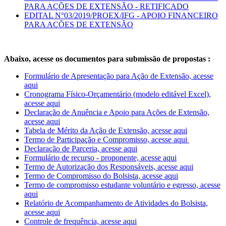
PARA AÇÕES DE EXTENSÃO - RETIFICADO
EDITAL N°03/2019/PROEX/IFG - APOIO FINANCEIRO
PARA AÇÕES DE EXTENSÃO
Abaixo, acesse os documentos para submissão de propostas :
Formulário de Apresentação para Ação de Extensão, acesse
aqui
Cronograma Físico-Orçamentário (modelo editável Excel),
acesse aqui
Declaração de Anuência e Apoio para Ações de Extensão,
acesse aqui
Tabela de Mérito da Ação de Extensão, acesse aqui
Termo de Participação e Compromisso, acesse aqui
Declaração de Parceria, acesse aqui
Formulário de recurso - proponente, acesse aqui
Termo de Autorização dos Responsáveis, acesse aqui
Termo de Compromisso do Bolsista, acesse aqui
Termo de compromisso estudante voluntário e egresso, acesse
aqui
Relatório de Acompanhamento de Atividades do Bolsista,
acesse aqui
Controle de frequência, acesse aqui