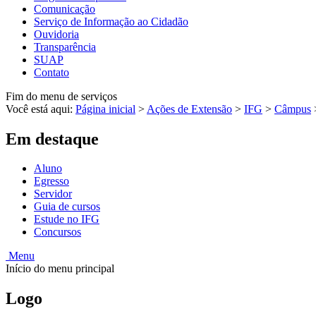
Comunicação
Serviço de Informação ao Cidadão
Ouvidoria
Transparência
SUAP
Contato
Fim do menu de serviços
Você está aqui:
Página inicial
>
Ações de Extensão
>
IFG
>
Câmpus
Em destaque
Aluno
Egresso
Servidor
Guia de cursos
Estude no IFG
Concursos
Menu
Início do menu principal
Logo