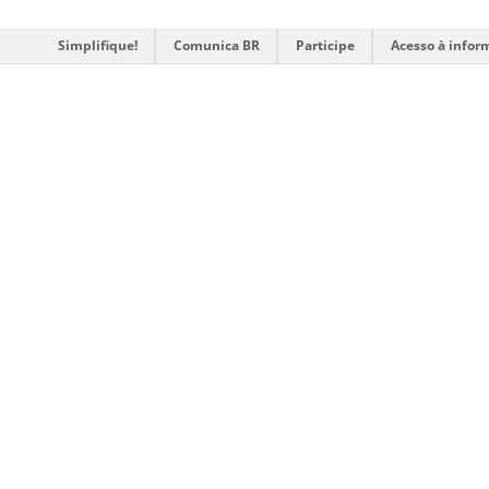
Simplifique!
Comunica BR
Participe
Acesso à infor