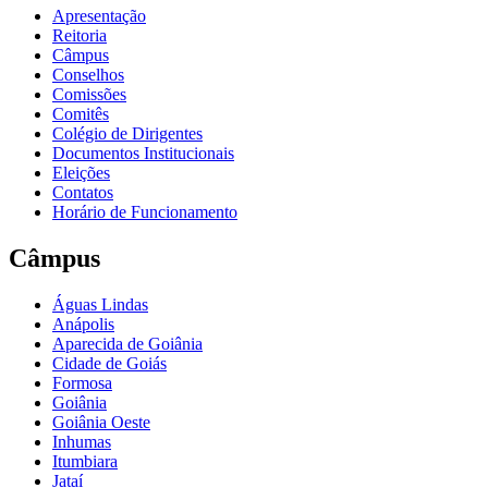
Apresentação
Reitoria
Câmpus
Conselhos
Comissões
Comitês
Colégio de Dirigentes
Documentos Institucionais
Eleições
Contatos
Horário de Funcionamento
Câmpus
Águas Lindas
Anápolis
Aparecida de Goiânia
Cidade de Goiás
Formosa
Goiânia
Goiânia Oeste
Inhumas
Itumbiara
Jataí