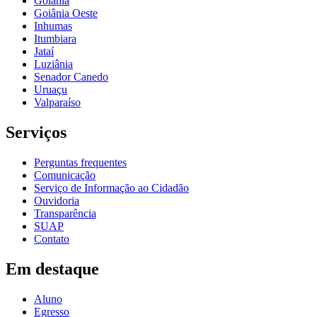
Goiânia
Goiânia Oeste
Inhumas
Itumbiara
Jataí
Luziânia
Senador Canedo
Uruaçu
Valparaíso
Serviços
Perguntas frequentes
Comunicação
Serviço de Informação ao Cidadão
Ouvidoria
Transparência
SUAP
Contato
Em destaque
Aluno
Egresso