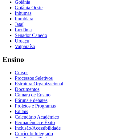
Goiânia
Goiânia Oeste
Inhumas
Itumbiara
Jataí
Luziânia
Senador Canedo
Uruaçu
Valparaíso
Ensino
Cursos
Processos Seletivos
Estrutura Organizacional
Documentos
Câmara de Ensino
Fóruns e debates
Projetos e Programas
Editais
Calendário Acadêmico
Permanência e Êxito
Inclusão/Acessibilidade
Currículo Integrado