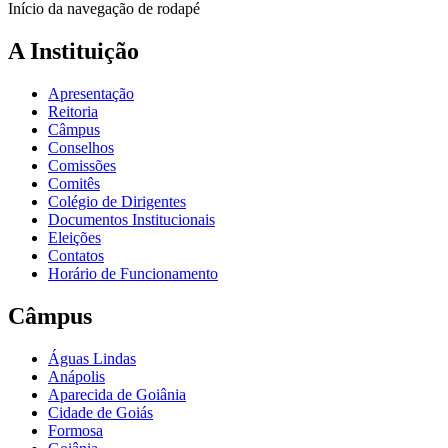
Início da navegação de rodapé
A Instituição
Apresentação
Reitoria
Câmpus
Conselhos
Comissões
Comitês
Colégio de Dirigentes
Documentos Institucionais
Eleições
Contatos
Horário de Funcionamento
Câmpus
Águas Lindas
Anápolis
Aparecida de Goiânia
Cidade de Goiás
Formosa