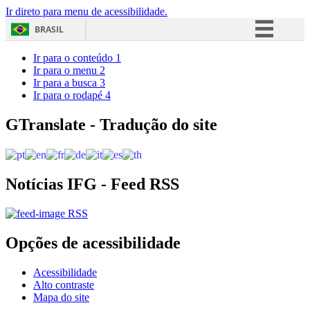
Ir direto para menu de acessibilidade.
BRASIL
Simplifique!
Ir para o conteúdo
1
Ir para o menu
2
Comunica BR
Ir para a busca
3
Ir para o rodapé
4
Participe
Acesso à informação
GTranslate - Tradução do site
Legislação
Canais
Notícias IFG - Feed RSS
RSS
Opções de acessibilidade
Acessibilidade
Alto contraste
Mapa do site