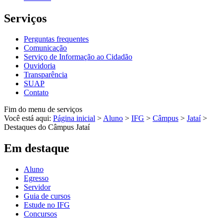
Serviços
Perguntas frequentes
Comunicação
Serviço de Informação ao Cidadão
Ouvidoria
Transparência
SUAP
Contato
Fim do menu de serviços
Você está aqui:
Página inicial
>
Aluno
>
IFG
>
Câmpus
>
Jataí
>
Destaques do Câmpus Jataí
Em destaque
Aluno
Egresso
Servidor
Guia de cursos
Estude no IFG
Concursos