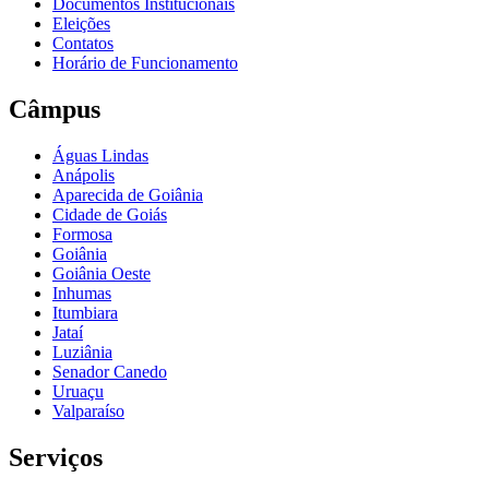
Documentos Institucionais
Eleições
Contatos
Horário de Funcionamento
Câmpus
Águas Lindas
Anápolis
Aparecida de Goiânia
Cidade de Goiás
Formosa
Goiânia
Goiânia Oeste
Inhumas
Itumbiara
Jataí
Luziânia
Senador Canedo
Uruaçu
Valparaíso
Serviços