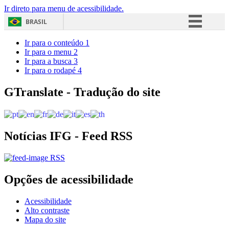
Ir direto para menu de acessibilidade.
BRASIL
Simplifique!
Ir para o conteúdo
1
Ir para o menu
2
Comunica BR
Ir para a busca
3
Ir para o rodapé
4
Participe
Acesso à informação
GTranslate - Tradução do site
Legislação
Canais
Notícias IFG - Feed RSS
RSS
Opções de acessibilidade
Acessibilidade
Alto contraste
Mapa do site