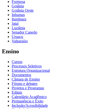
Formosa
Goiânia
Goiânia Oeste
Inhumas
Itumbiara
Jataí
Luziânia
Senador Canedo
Uruaçu
Valparaíso
Ensino
Cursos
Processos Seletivos
Estrutura Organizacional
Documentos
Câmara de Ensino
Fóruns e debates
Projetos e Programas
Editais
Calendário Acadêmico
Permanência e Êxito
Inclusão/Acessibilidade