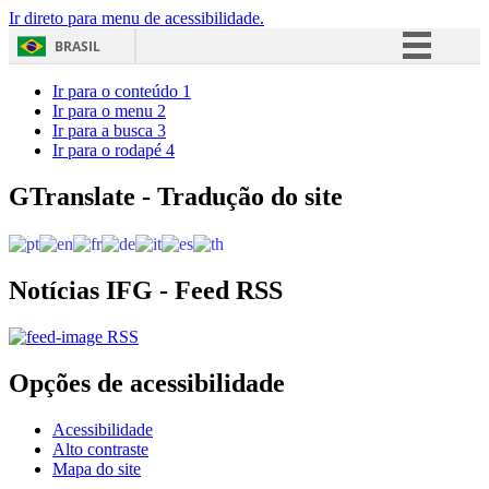
Ir direto para menu de acessibilidade.
BRASIL
Simplifique!
Ir para o conteúdo
1
Ir para o menu
2
Comunica BR
Ir para a busca
3
Ir para o rodapé
4
Participe
Acesso à informação
GTranslate - Tradução do site
Legislação
Canais
Notícias IFG - Feed RSS
RSS
Opções de acessibilidade
Acessibilidade
Alto contraste
Mapa do site