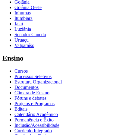
Goiânia
Goiânia Oeste
Inhumas
Itumbiara
Jataí
Luziânia
Senador Canedo
Uruaçu
Valparaíso
Ensino
Cursos
Processos Seletivos
Estrutura Organizacional
Documentos
Câmara de Ensino
Fóruns e debates
Projetos e Programas
Editais
Calendário Acadêmico
Permanência e Êxito
Inclusão/Acessibilidade
Currículo Integrado