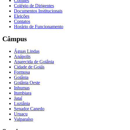
Comitês
Colégio de Dirigentes
Documentos Institucionais
Eleições
Contatos
Horário de Funcionamento
Câmpus
Águas Lindas
Anápolis
Aparecida de Goiânia
Cidade de Goiás
Formosa
Goiânia
Goiânia Oeste
Inhumas
Itumbiara
Jataí
Luziânia
Senador Canedo
Uruaçu
Valparaíso