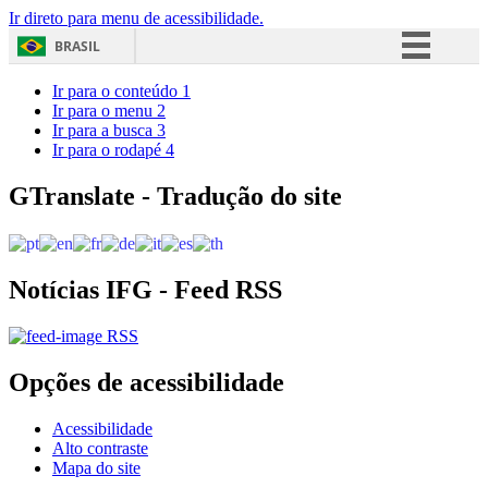
Ir direto para menu de acessibilidade.
BRASIL
Simplifique!
Ir para o conteúdo
1
Ir para o menu
2
Comunica BR
Ir para a busca
3
Ir para o rodapé
4
Participe
Acesso à informação
GTranslate - Tradução do site
Legislação
Canais
Notícias IFG - Feed RSS
RSS
Opções de acessibilidade
Acessibilidade
Alto contraste
Mapa do site