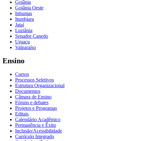
Goiânia
Goiânia Oeste
Inhumas
Itumbiara
Jataí
Luziânia
Senador Canedo
Uruaçu
Valparaíso
Ensino
Cursos
Processos Seletivos
Estrutura Organizacional
Documentos
Câmara de Ensino
Fóruns e debates
Projetos e Programas
Editais
Calendário Acadêmico
Permanência e Êxito
Inclusão/Acessibilidade
Currículo Integrado