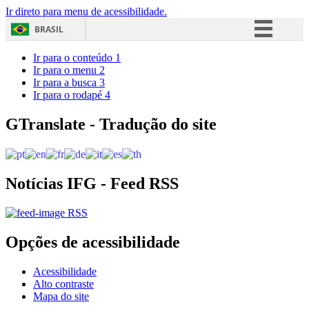
Ir direto para menu de acessibilidade.
BRASIL
Simplifique!
Ir para o conteúdo
1
Ir para o menu
2
Comunica BR
Ir para a busca
3
Ir para o rodapé
4
Participe
Acesso à informação
GTranslate - Tradução do site
Legislação
Canais
Notícias IFG - Feed RSS
RSS
Opções de acessibilidade
Acessibilidade
Alto contraste
Mapa do site