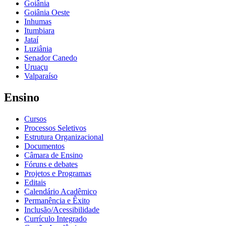
Goiânia
Goiânia Oeste
Inhumas
Itumbiara
Jataí
Luziânia
Senador Canedo
Uruaçu
Valparaíso
Ensino
Cursos
Processos Seletivos
Estrutura Organizacional
Documentos
Câmara de Ensino
Fóruns e debates
Projetos e Programas
Editais
Calendário Acadêmico
Permanência e Êxito
Inclusão/Acessibilidade
Currículo Integrado