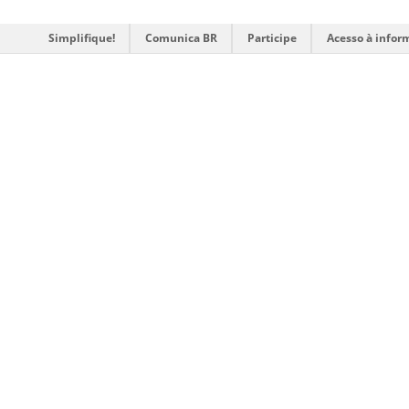
Simplifique!
Comunica BR
Participe
Acesso à infor