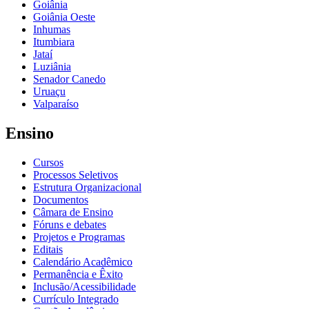
Goiânia
Goiânia Oeste
Inhumas
Itumbiara
Jataí
Luziânia
Senador Canedo
Uruaçu
Valparaíso
Ensino
Cursos
Processos Seletivos
Estrutura Organizacional
Documentos
Câmara de Ensino
Fóruns e debates
Projetos e Programas
Editais
Calendário Acadêmico
Permanência e Êxito
Inclusão/Acessibilidade
Currículo Integrado