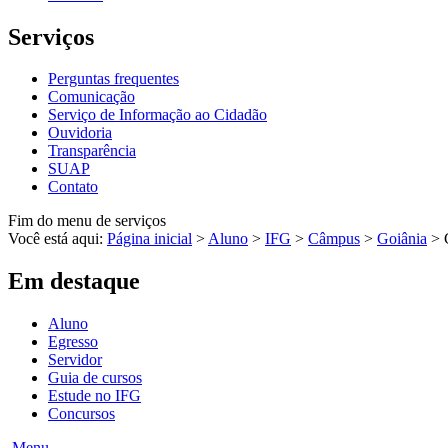
Serviços
Perguntas frequentes
Comunicação
Serviço de Informação ao Cidadão
Ouvidoria
Transparência
SUAP
Contato
Fim do menu de serviços
Você está aqui:
Página inicial
>
Aluno
>
IFG
>
Câmpus
>
Goiânia
>
Em destaque
Aluno
Egresso
Servidor
Guia de cursos
Estude no IFG
Concursos
Menu