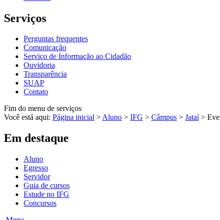
Serviços
Perguntas frequentes
Comunicação
Serviço de Informação ao Cidadão
Ouvidoria
Transparência
SUAP
Contato
Fim do menu de serviços
Você está aqui:
Página inicial
>
Aluno
>
IFG
>
Câmpus
>
Jataí
>
Eve
Em destaque
Aluno
Egresso
Servidor
Guia de cursos
Estude no IFG
Concursos
Menu