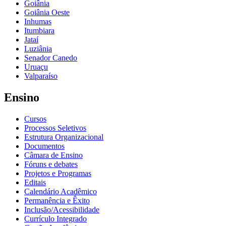
Goiânia
Goiânia Oeste
Inhumas
Itumbiara
Jataí
Luziânia
Senador Canedo
Uruaçu
Valparaíso
Ensino
Cursos
Processos Seletivos
Estrutura Organizacional
Documentos
Câmara de Ensino
Fóruns e debates
Projetos e Programas
Editais
Calendário Acadêmico
Permanência e Êxito
Inclusão/Acessibilidade
Currículo Integrado