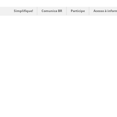
Simplifique!
Comunica BR
Participe
Acesso à infor