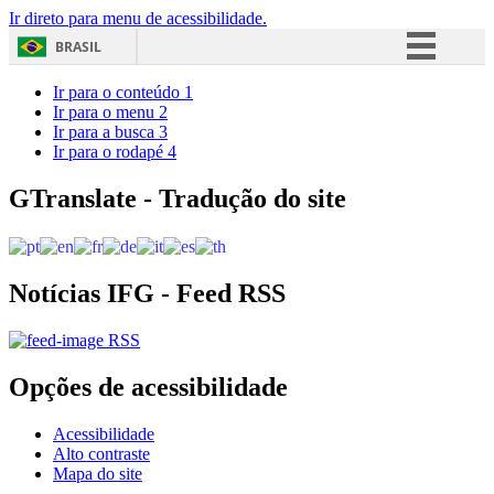
Ir direto para menu de acessibilidade.
BRASIL
Simplifique!
Ir para o conteúdo
1
Ir para o menu
2
Comunica BR
Ir para a busca
3
Ir para o rodapé
4
Participe
Acesso à informação
GTranslate - Tradução do site
Legislação
Canais
Notícias IFG - Feed RSS
RSS
Opções de acessibilidade
Acessibilidade
Alto contraste
Mapa do site