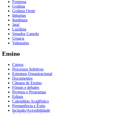
Formosa
Goiânia
Goiânia Oeste
Inhumas
Itumbiara
Jataí
Luziânia
Senador Canedo
Uruaçu
Valparaíso
Ensino
Cursos
Processos Seletivos
Estrutura Organizacional
Documentos
Câmara de Ensino
Fóruns e debates
Projetos e Programas
Editais
Calendário Acadêmico
Permanência e Êxito
Inclusão/Acessibilidade