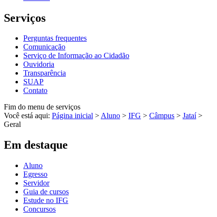
Serviços
Perguntas frequentes
Comunicação
Serviço de Informação ao Cidadão
Ouvidoria
Transparência
SUAP
Contato
Fim do menu de serviços
Você está aqui:
Página inicial
>
Aluno
>
IFG
>
Câmpus
>
Jataí
>
Geral
Em destaque
Aluno
Egresso
Servidor
Guia de cursos
Estude no IFG
Concursos