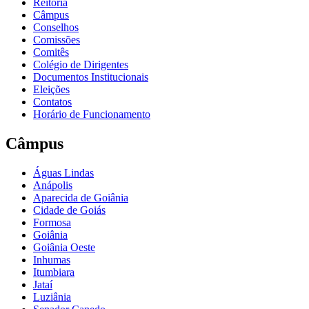
Reitoria
Câmpus
Conselhos
Comissões
Comitês
Colégio de Dirigentes
Documentos Institucionais
Eleições
Contatos
Horário de Funcionamento
Câmpus
Águas Lindas
Anápolis
Aparecida de Goiânia
Cidade de Goiás
Formosa
Goiânia
Goiânia Oeste
Inhumas
Itumbiara
Jataí
Luziânia