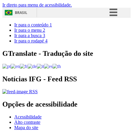
Ir direto para menu de acessibilidade.
BRASIL
Simplifique!
Ir para o conteúdo
1
Ir para o menu
2
Comunica BR
Ir para a busca
3
Ir para o rodapé
4
Participe
Acesso à informação
GTranslate - Tradução do site
Legislação
Canais
Notícias IFG - Feed RSS
RSS
Opções de acessibilidade
Acessibilidade
Alto contraste
Mapa do site