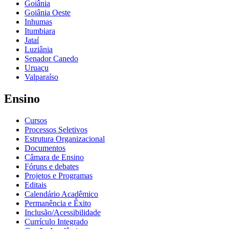
Goiânia
Goiânia Oeste
Inhumas
Itumbiara
Jataí
Luziânia
Senador Canedo
Uruaçu
Valparaíso
Ensino
Cursos
Processos Seletivos
Estrutura Organizacional
Documentos
Câmara de Ensino
Fóruns e debates
Projetos e Programas
Editais
Calendário Acadêmico
Permanência e Êxito
Inclusão/Acessibilidade
Currículo Integrado