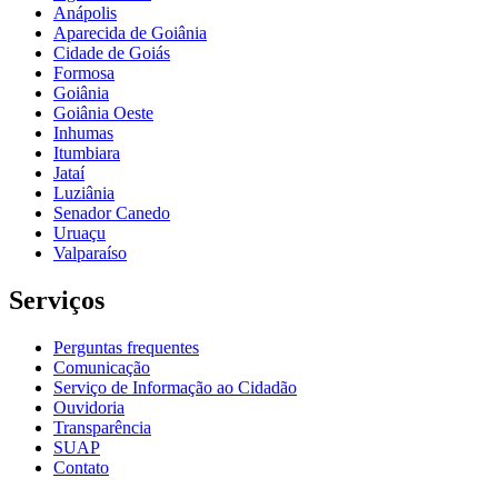
Anápolis
Aparecida de Goiânia
Cidade de Goiás
Formosa
Goiânia
Goiânia Oeste
Inhumas
Itumbiara
Jataí
Luziânia
Senador Canedo
Uruaçu
Valparaíso
Serviços
Perguntas frequentes
Comunicação
Serviço de Informação ao Cidadão
Ouvidoria
Transparência
SUAP
Contato