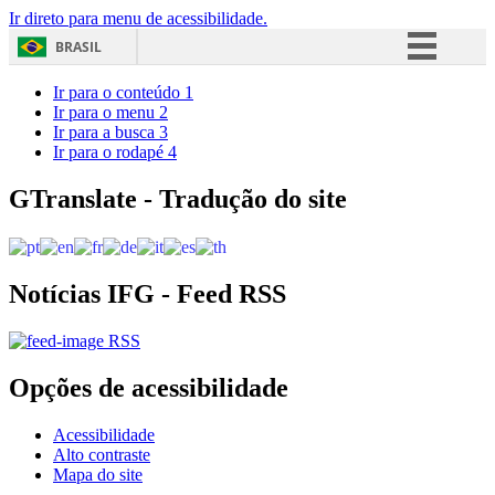
Ir direto para menu de acessibilidade.
BRASIL
Simplifique!
Ir para o conteúdo
1
Ir para o menu
2
Comunica BR
Ir para a busca
3
Ir para o rodapé
4
Participe
Acesso à informação
GTranslate - Tradução do site
Legislação
Canais
Notícias IFG - Feed RSS
RSS
Opções de acessibilidade
Acessibilidade
Alto contraste
Mapa do site