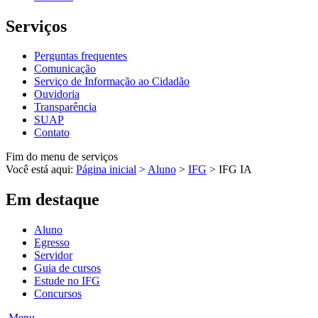
Serviços
Perguntas frequentes
Comunicação
Serviço de Informação ao Cidadão
Ouvidoria
Transparência
SUAP
Contato
Fim do menu de serviços
Você está aqui:
Página inicial
>
Aluno
>
IFG
>
IFG IA
Em destaque
Aluno
Egresso
Servidor
Guia de cursos
Estude no IFG
Concursos
Menu