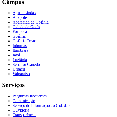
Câmpus
Águas Lindas
Anápolis
Aparecida de Goiânia
Cidade de Goiás
Formosa
Goiânia
Goiânia Oeste
Inhumas
Itumbiara
Jataí
Luziânia
Senador Canedo
Uruaçu
Valparaíso
Serviços
Perguntas frequentes
Comunicação
Serviço de Informação ao Cidadão
Ouvidoria
Transparência