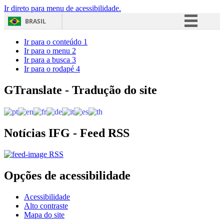
Ir direto para menu de acessibilidade.
BRASIL
Simplifique!
Ir para o conteúdo
1
Ir para o menu
2
Comunica BR
Ir para a busca
3
Ir para o rodapé
4
Participe
Acesso à informação
GTranslate - Tradução do site
Legislação
Canais
Notícias IFG - Feed RSS
RSS
Opções de acessibilidade
Acessibilidade
Alto contraste
Mapa do site