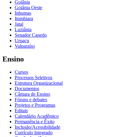
Goiânia
Goiânia Oeste
Inhumas
Itumbiara
Jataí
Luziânia
Senador Canedo
Uruaçu
Valparaíso
Ensino
Cursos
Processos Seletivos
Estrutura Organizacional
Documentos
Câmara de Ensino
Fóruns e debates
Projetos e Programas
Editais
Calendário Acadêmico
Permanência e Êxito
Inclusão/Acessibilidade
Currículo Integrado