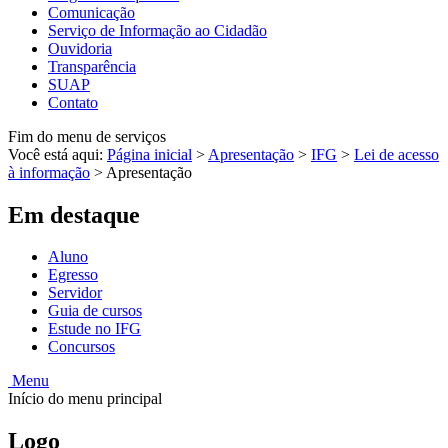
Comunicação
Serviço de Informação ao Cidadão
Ouvidoria
Transparência
SUAP
Contato
Fim do menu de serviços
Você está aqui:
Página inicial
>
Apresentação
>
IFG
>
Lei de acesso
à informação
>
Apresentação
Em destaque
Aluno
Egresso
Servidor
Guia de cursos
Estude no IFG
Concursos
Menu
Início do menu principal
Logo