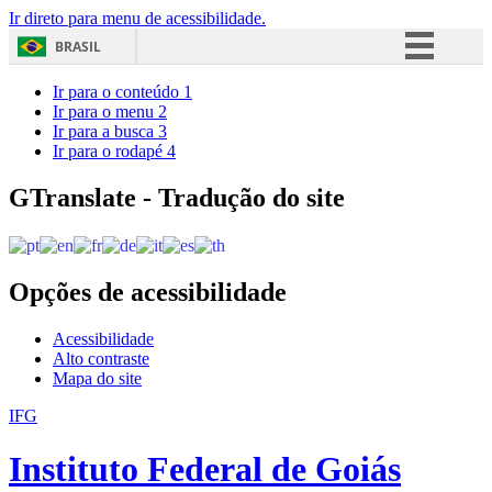
Ir direto para menu de acessibilidade.
BRASIL
Simplifique!
Ir para o conteúdo
1
Ir para o menu
2
Comunica BR
Ir para a busca
3
Ir para o rodapé
4
Participe
Acesso à informação
GTranslate - Tradução do site
Legislação
Canais
Opções de acessibilidade
Acessibilidade
Alto contraste
Mapa do site
IFG
Instituto Federal de Goiás