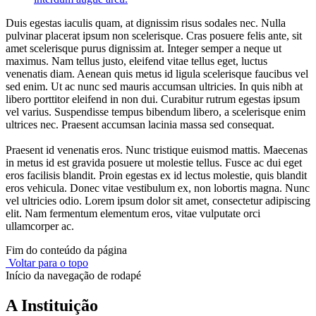
Duis egestas iaculis quam, at dignissim risus sodales nec. Nulla
pulvinar placerat ipsum non scelerisque. Cras posuere felis ante, sit
amet scelerisque purus dignissim at. Integer semper a neque ut
maximus. Nam tellus justo, eleifend vitae tellus eget, luctus
venenatis diam. Aenean quis metus id ligula scelerisque faucibus vel
sed enim. Ut ac nunc sed mauris accumsan ultricies. In quis nibh at
libero porttitor eleifend in non dui. Curabitur rutrum egestas ipsum
vel varius. Suspendisse tempus bibendum libero, a scelerisque enim
ultrices nec. Praesent accumsan lacinia massa sed consequat.
Praesent id venenatis eros. Nunc tristique euismod mattis. Maecenas
in metus id est gravida posuere ut molestie tellus. Fusce ac dui eget
eros facilisis blandit. Proin egestas ex id lectus molestie, quis blandit
eros vehicula. Donec vitae vestibulum ex, non lobortis magna. Nunc
vel ultricies odio. Lorem ipsum dolor sit amet, consectetur adipiscing
elit. Nam fermentum elementum eros, vitae vulputate orci
ullamcorper ac.
Fim do conteúdo da página
Voltar para o topo
Início da navegação de rodapé
A Instituição