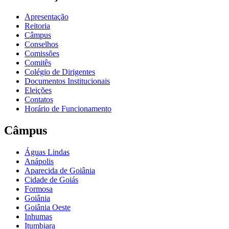
Apresentação
Reitoria
Câmpus
Conselhos
Comissões
Comitês
Colégio de Dirigentes
Documentos Institucionais
Eleições
Contatos
Horário de Funcionamento
Câmpus
Águas Lindas
Anápolis
Aparecida de Goiânia
Cidade de Goiás
Formosa
Goiânia
Goiânia Oeste
Inhumas
Itumbiara