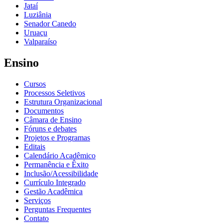
Jataí
Luziânia
Senador Canedo
Uruaçu
Valparaíso
Ensino
Cursos
Processos Seletivos
Estrutura Organizacional
Documentos
Câmara de Ensino
Fóruns e debates
Projetos e Programas
Editais
Calendário Acadêmico
Permanência e Êxito
Inclusão/Acessibilidade
Currículo Integrado
Gestão Acadêmica
Serviços
Perguntas Frequentes
Contato