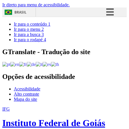
Ir direto para menu de acessibilidade.
BRASIL
Simplifique!
Ir para o conteúdo
1
Ir para o menu
2
Comunica BR
Ir para a busca
3
Ir para o rodapé
4
Participe
Acesso à informação
GTranslate - Tradução do site
Legislação
Canais
Opções de acessibilidade
Acessibilidade
Alto contraste
Mapa do site
IFG
Instituto Federal de Goiás