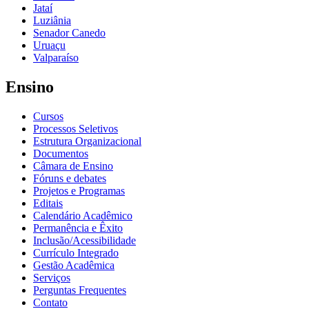
Jataí
Luziânia
Senador Canedo
Uruaçu
Valparaíso
Ensino
Cursos
Processos Seletivos
Estrutura Organizacional
Documentos
Câmara de Ensino
Fóruns e debates
Projetos e Programas
Editais
Calendário Acadêmico
Permanência e Êxito
Inclusão/Acessibilidade
Currículo Integrado
Gestão Acadêmica
Serviços
Perguntas Frequentes
Contato