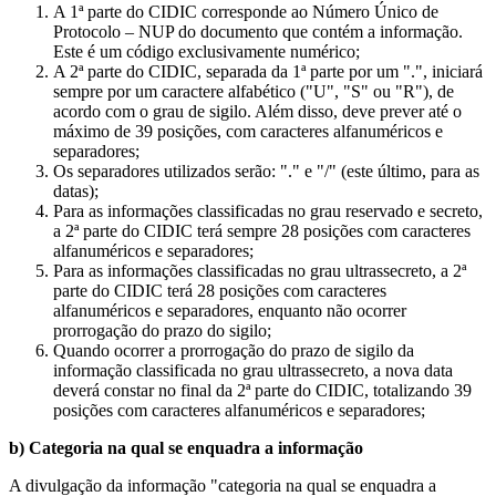
A 1ª parte do CIDIC corresponde ao Número Único de
Protocolo – NUP do documento que contém a informação.
Este é um código exclusivamente numérico;
A 2ª parte do CIDIC, separada da 1ª parte por um ".", iniciará
sempre por um caractere alfabético ("U", "S" ou "R"), de
acordo com o grau de sigilo. Além disso, deve prever até o
máximo de 39 posições, com caracteres alfanuméricos e
separadores;
Os separadores utilizados serão: "." e "/" (este último, para as
datas);
Para as informações classificadas no grau reservado e secreto,
a 2ª parte do CIDIC terá sempre 28 posições com caracteres
alfanuméricos e separadores;
Para as informações classificadas no grau ultrassecreto, a 2ª
parte do CIDIC terá 28 posições com caracteres
alfanuméricos e separadores, enquanto não ocorrer
prorrogação do prazo do sigilo;
Quando ocorrer a prorrogação do prazo de sigilo da
informação classificada no grau ultrassecreto, a nova data
deverá constar no final da 2ª parte do CIDIC, totalizando 39
posições com caracteres alfanuméricos e separadores;
b) Categoria na qual se enquadra a informação
A divulgação da informação "categoria na qual se enquadra a