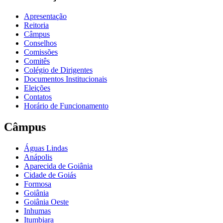
Apresentação
Reitoria
Câmpus
Conselhos
Comissões
Comitês
Colégio de Dirigentes
Documentos Institucionais
Eleições
Contatos
Horário de Funcionamento
Câmpus
Águas Lindas
Anápolis
Aparecida de Goiânia
Cidade de Goiás
Formosa
Goiânia
Goiânia Oeste
Inhumas
Itumbiara