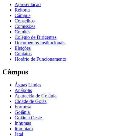
Apresentação
Reitoria
Câmpus
Conselhos
Comissões
Comitês
Colégio de Dirigentes
Documentos Institucionais
Eleições
Contatos
Horário de Funcionamento
Câmpus
Águas Lindas
Anápolis
Aparecida de Goiânia
Cidade de Goiás
Formosa
Goiânia
Goiânia Oeste
Inhumas
Itumbiara
Jataí