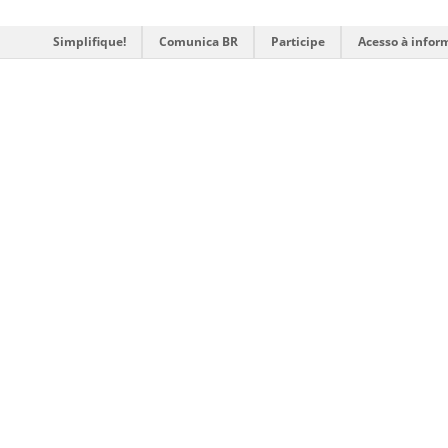
Simplifique!
Comunica BR
Participe
Acesso à infor