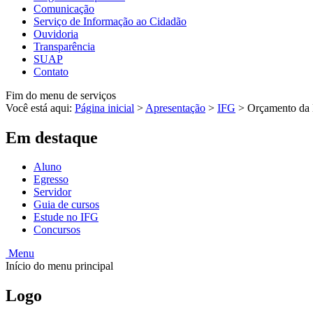
Comunicação
Serviço de Informação ao Cidadão
Ouvidoria
Transparência
SUAP
Contato
Fim do menu de serviços
Você está aqui:
Página inicial
>
Apresentação
>
IFG
>
Orçamento da 
Em destaque
Aluno
Egresso
Servidor
Guia de cursos
Estude no IFG
Concursos
Menu
Início do menu principal
Logo